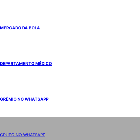
MERCADO DA BOLA
DEPARTAMENTO MÉDICO
GRÊMIO NO WHATSAPP
GRUPO NO WHATSAPP