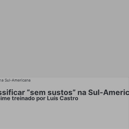
 na Sul-Americana
ssificar “sem sustos” na Sul-Ameri
time treinado por Luís Castro