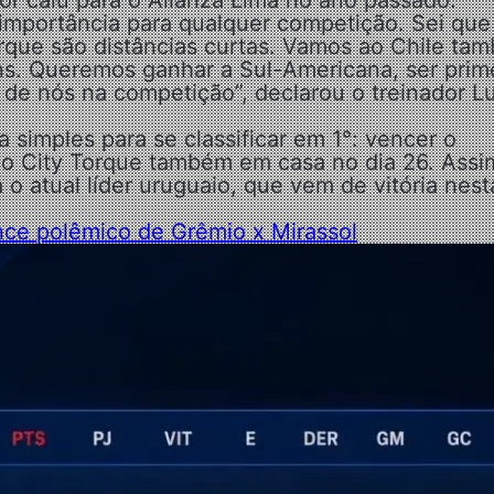
olor caiu para o Alianza Lima no ano passado.
 importância para qualquer competição. Sei que
rque são distâncias curtas. Vamos ao Chile ta
ns. Queremos ganhar a Sul-Americana, ser prim
 de nós na competição”, declarou o treinador Lu
simples para se classificar em 1°: vencer o
r o City Torque também em casa no dia 26. Assi
o atual líder uruguaio, que vem de vitória nest
ance polêmico de Grêmio x Mirassol