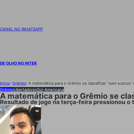
CANAL NO WHATSAPP
DE OLHO NO INTER
Início
/
Grêmio
/
A matemática para o Grêmio se classificar “sem sustos”
Grêmio
Libertadores
Sul-Americana
A matemática para o Grêmio se cla
Resultado de jogo na terça-feira pressionou o 