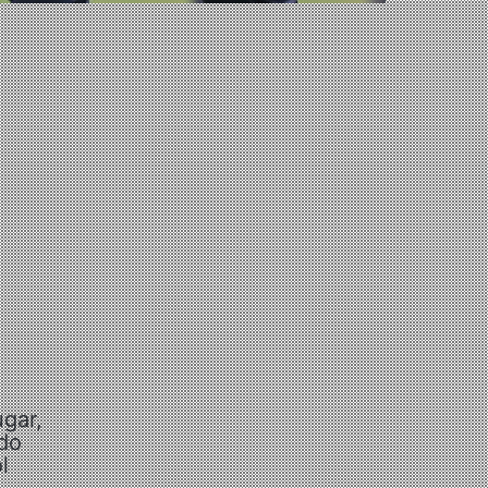
ugar,
ndo
l