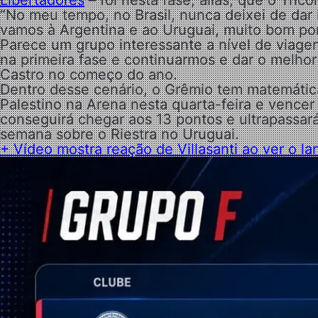
Libertadores
– foi nesta fase, aliás, que o Tric
“No meu tempo, no Brasil, nunca deixei de dar
vamos à Argentina e ao Uruguai, muito bom po
Parece um grupo interessante a nível de viage
na primeira fase e continuarmos e dar o melhor
Castro no começo do ano.
Dentro desse cenário, o Grêmio tem matemática 
Palestino na Arena nesta quarta-feira e vence
conseguirá chegar aos 13 pontos e ultrapassará 
semana sobre o Riestra no Uruguai.
+ Vídeo mostra reação de Villasanti ao ver o l