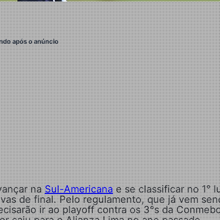
ndo após o anúncio
vançar na
Sul-Americana
e se classificar no 1° l
tavas de final. Pelo regulamento, que já vem se
ecisarão ir ao playoff contra os 3°s da Conmebo