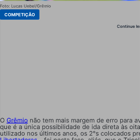
Foto: Lucas Uebel/Grêmio
COMPETIÇÃO
Continue le
O
Grêmio
não tem mais margem de erro para a
que é a única possibilidade de ida direta às oi
utilizado nos últimos anos, os 2°s colocados pr