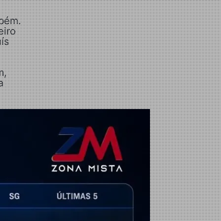
mbém.
eiro
ís
m,
a