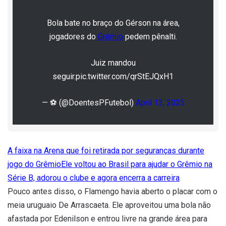
Bola bate no braço do Gérson na área,
jogadores do
Grêmio
pedem pênalti.
Juiz mandou
seguir.pic.twitter.com/qrStEJQxH1
— ⚽ (@DoentesPFutebol)
April 13, 2025
A faixa na Arena que foi retirada por seguranças durante
jogo do Grêmio
Ele voltou ao Brasil para ajudar o Grêmio na
Série B, adorou o clube e agora encerra a carreira
Pouco antes disso, o Flamengo havia aberto o placar com o
meia uruguaio De Arrascaeta. Ele aproveitou uma bola não
afastada por Edenilson e entrou livre na grande área para