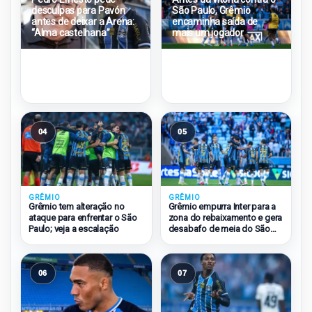
desculpas para Pavón
São Paulo, Grêmio
antes de deixar a Arena:
encaminha saída de
“Alma castelhana”
mais um jogador
04
05
GRÊMIO
GRÊMIO
Grêmio tem alteração no
Grêmio empurra Inter para a
ataque para enfrentar o São
zona do rebaixamento e gera
Paulo; veja a escalação
desabafo de meia do São
Paulo
06
07