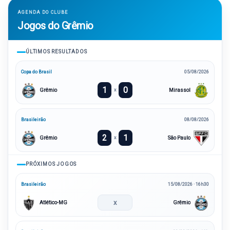
AGENDA DO CLUBE
Jogos do Grêmio
ÚLTIMOS RESULTADOS
Copa do Brasil
05/08/2026
1
0
Grêmio
Mirassol
x
Brasileirão
08/08/2026
2
1
Grêmio
São Paulo
x
PRÓXIMOS JOGOS
Brasileirão
15/08/2026 · 16h30
x
Atlético-MG
Grêmio