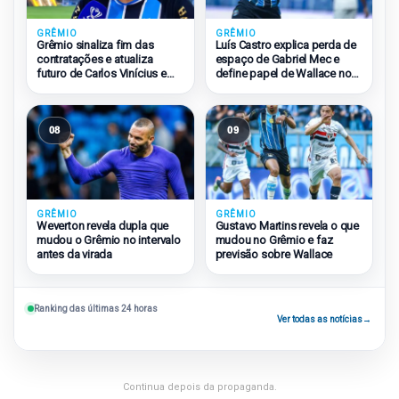
GRÊMIO
GRÊMIO
Grêmio sinaliza fim das
Luís Castro explica perda de
contratações e atualiza
espaço de Gabriel Mec e
futuro de Carlos Vinícius e
define papel de Wallace no
Amuzu
Grêmio
08
09
GRÊMIO
GRÊMIO
Weverton revela dupla que
Gustavo Martins revela o que
mudou o Grêmio no intervalo
mudou no Grêmio e faz
antes da virada
previsão sobre Wallace
Ranking das últimas 24 horas
Ver todas as notícias
→
Continua depois da propaganda.