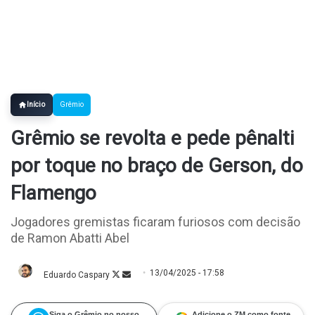
Início
Grêmio
Grêmio se revolta e pede pênalti
por toque no braço de Gerson, do
Flamengo
Jogadores gremistas ficaram furiosos com decisão
de Ramon Abatti Abel
13/04/2025 - 17:58
Eduardo Caspary
Follow
Mande
on
um
X
e-
mail
Siga o Grêmio no nosso
Adicione o ZM como fonte