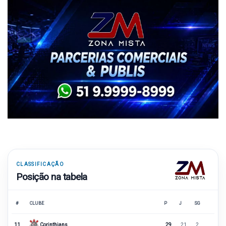
CLASSIFICAÇÃO
Posição na tabela
#
CLUBE
P
J
SG
11
Corinthians
29
21
2