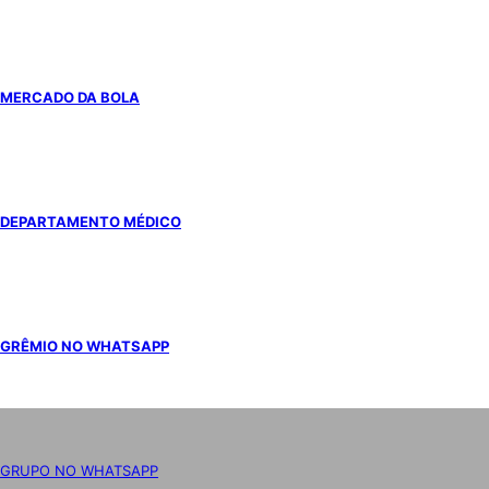
MERCADO DA BOLA
DEPARTAMENTO MÉDICO
GRÊMIO NO WHATSAPP
GRUPO NO WHATSAPP