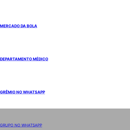
MERCADO DA BOLA
DEPARTAMENTO MÉDICO
GRÊMIO NO WHATSAPP
GRUPO NO WHATSAPP