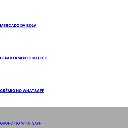
MERCADO DA BOLA
DEPARTAMENTO MÉDICO
GRÊMIO NO WHATSAPP
GRUPO NO WHATSAPP