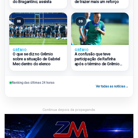
do Bragantino; assista
de trazer mais um reforço
08
09
GRÊMIO
GRÊMIO
O que se diz no Grêmio
A confusão que teve
sobre a situação de Gabriel
participação de Rafinha
Mec dentro do elenco
após o término de Grêmio
2×1 São Paulo
Ranking das últimas 24 horas
Ver todas as notícias
→
Continua depois da propaganda.