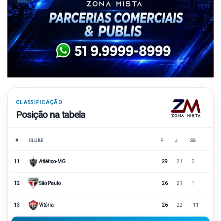
CLASSIFICAÇÃO
Posição na tabela
#
CLUBE
P
J
SG
11
Atlético-MG
29
21
0
12
São Paulo
26
21
1
13
Vitória
26
22
-11