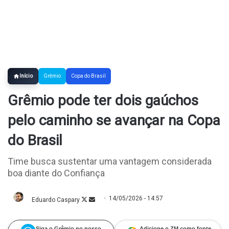
Início
Grêmio
Copa do Brasil
Grêmio pode ter dois gaúchos
pelo caminho se avançar na Copa
do Brasil
Time busca sustentar uma vantagem considerada
boa diante do Confiança
14/05/2026 - 14:57
Eduardo Caspary
Follow
Mande
on
um
X
e-
mail
Siga o Grêmio no nosso
Adicione o ZM como fonte