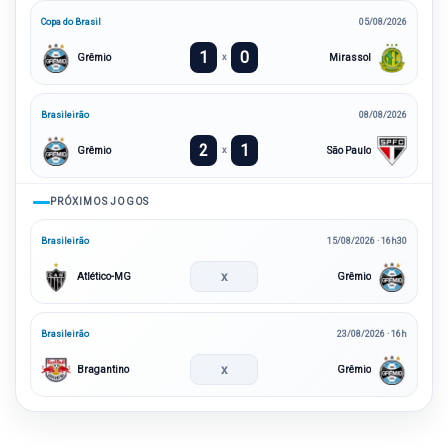
Copa do Brasil
05/08/2026
1
0
Grêmio
Mirassol
x
Brasileirão
08/08/2026
2
1
Grêmio
São Paulo
x
PRÓXIMOS JOGOS
Brasileirão
15/08/2026 · 16h30
x
Atlético-MG
Grêmio
Brasileirão
23/08/2026 · 16h
x
Bragantino
Grêmio