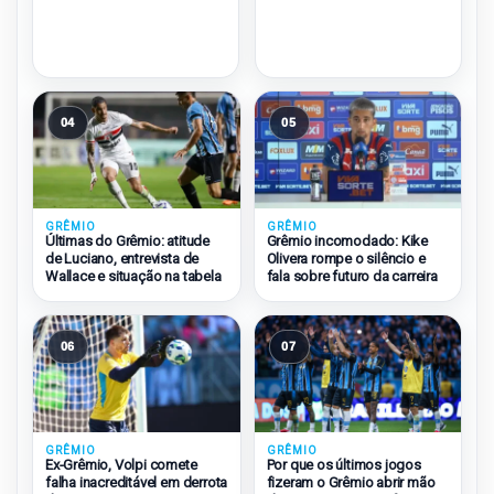
04
05
GRÊMIO
GRÊMIO
Últimas do Grêmio: atitude
Grêmio incomodado: Kike
de Luciano, entrevista de
Olivera rompe o silêncio e
Wallace e situação na tabela
fala sobre futuro da carreira
06
07
GRÊMIO
GRÊMIO
Ex-Grêmio, Volpi comete
Por que os últimos jogos
falha inacreditável em derrota
fizeram o Grêmio abrir mão