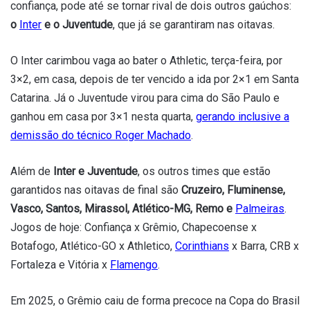
confiança, pode até se tornar rival de dois outros gaúchos:
o
Inter
e o Juventude
, que já se garantiram nas oitavas.
O Inter carimbou vaga ao bater o Athletic, terça-feira, por
3×2, em casa, depois de ter vencido a ida por 2×1 em Santa
Catarina. Já o Juventude virou para cima do São Paulo e
ganhou em casa por 3×1 nesta quarta,
gerando inclusive a
demissão do técnico Roger Machado
.
Além de
Inter e Juventude
, os outros times que estão
garantidos nas oitavas de final são
Cruzeiro, Fluminense,
Vasco, Santos, Mirassol, Atlético-MG, Remo e
Palmeiras
.
Jogos de hoje: Confiança x Grêmio, Chapecoense x
Botafogo, Atlético-GO x Athletico,
Corinthians
x Barra, CRB x
Fortaleza e Vitória x
Flamengo
.
Em 2025, o Grêmio caiu de forma precoce na Copa do Brasil