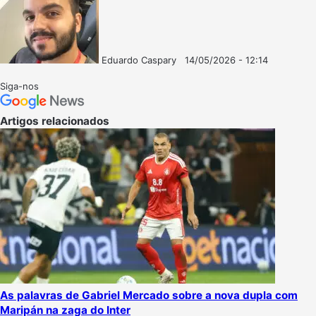
Eduardo Caspary
14/05/2026 - 12:14
Follow
Mande
on
um
Siga-nos
X
e-
mail
Artigos relacionados
As palavras de Gabriel Mercado sobre a nova dupla com
Maripán na zaga do Inter