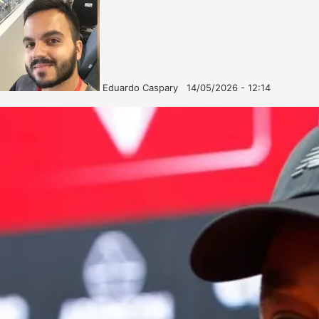
Eduardo Caspary
14/05/2026 - 12:14
Follow
Mande
on
um
X
e-
mail