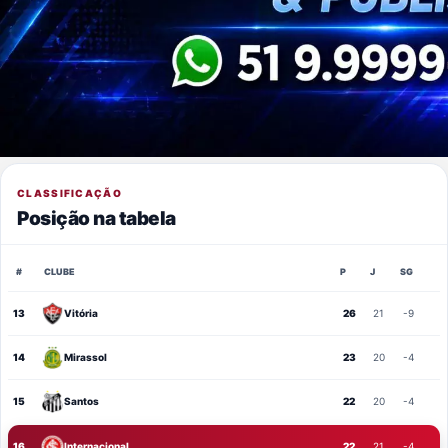
CLASSIFICAÇÃO
Posição na tabela
#
CLUBE
P
J
SG
13
Vitória
26
21
-9
14
Mirassol
23
20
-4
15
Santos
22
20
-4
16
Internacional
22
21
-4