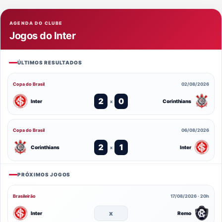
AGENDA DO CLUBE
Jogos do Inter
ÚLTIMOS RESULTADOS
Copa do Brasil
02/08/2026
2
0
Inter
Corinthians
x
Copa do Brasil
06/08/2026
2
1
Corinthians
Inter
x
PRÓXIMOS JOGOS
Brasileirão
17/08/2026 · 20h
x
Inter
Remo