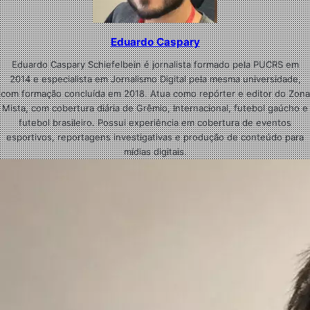
Eduardo Caspary
Eduardo Caspary Schiefelbein é jornalista formado pela PUCRS em
2014 e especialista em Jornalismo Digital pela mesma universidade,
com formação concluída em 2018. Atua como repórter e editor do Zona
Mista, com cobertura diária de Grêmio, Internacional, futebol gaúcho e
futebol brasileiro. Possui experiência em cobertura de eventos
esportivos, reportagens investigativas e produção de conteúdo para
mídias digitais.