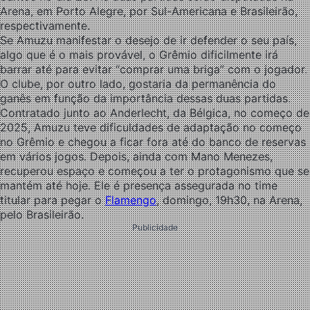
Arena, em Porto Alegre, por Sul-Americana e Brasileirão,
respectivamente.
Se Amuzu manifestar o desejo de ir defender o seu país,
algo que é o mais provável, o Grêmio dificilmente irá
barrar até para evitar “comprar uma briga” com o jogador.
O clube, por outro lado, gostaria da permanência do
ganês em função da importância dessas duas partidas.
Contratado junto ao Anderlecht, da Bélgica, no começo de
2025, Amuzu teve dificuldades de adaptação no começo
no Grêmio e chegou a ficar fora até do banco de reservas
em vários jogos. Depois, ainda com Mano Menezes,
recuperou espaço e começou a ter o protagonismo que se
mantém até hoje. Ele é presença assegurada no time
titular para pegar o
Flamengo
, domingo, 19h30, na Arena,
pelo Brasileirão.
Publicidade