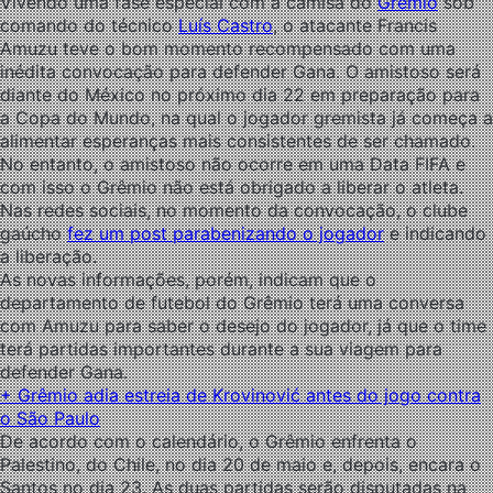
Vivendo uma fase especial com a camisa do
Grêmio
sob
comando do técnico
Luís Castro
, o atacante Francis
Amuzu teve o bom momento recompensado com uma
inédita convocação para defender Gana. O amistoso será
diante do México no próximo dia 22 em preparação para
a Copa do Mundo, na qual o jogador gremista já começa a
alimentar esperanças mais consistentes de ser chamado.
No entanto, o amistoso não ocorre em uma Data FIFA e
com isso o Grêmio não está obrigado a liberar o atleta.
Nas redes sociais, no momento da convocação, o clube
gaúcho
fez um post parabenizando o jogador
e indicando
a liberação.
As novas informações, porém, indicam que o
departamento de futebol do Grêmio terá uma conversa
com Amuzu para saber o desejo do jogador, já que o time
terá partidas importantes durante a sua viagem para
defender Gana.
+ Grêmio adia estreia de Krovinović antes do jogo contra
o São Paulo
De acordo com o calendário, o Grêmio enfrenta o
Palestino, do Chile, no dia 20 de maio e, depois, encara o
Santos no dia 23. As duas partidas serão disputadas na