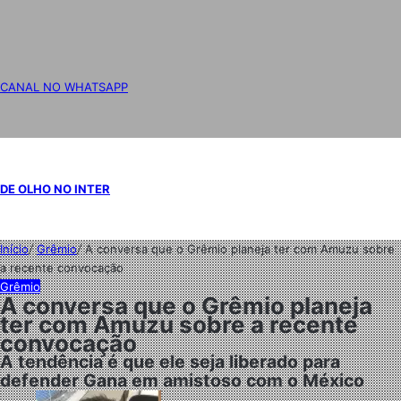
CANAL NO WHATSAPP
DE OLHO NO INTER
Início
/
Grêmio
/
A conversa que o Grêmio planeja ter com Amuzu sobre
a recente convocação
Grêmio
A conversa que o Grêmio planeja
ter com Amuzu sobre a recente
convocação
A tendência é que ele seja liberado para
defender Gana em amistoso com o México