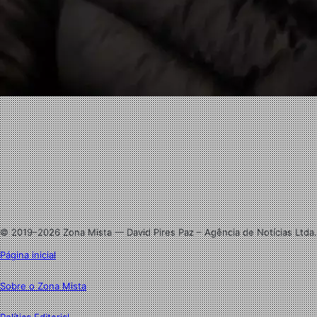
Facebook
X
Linkedin
Instagram
© 2019–2026 Zona Mista — David Pires Paz – Agência de Notícias Ltda.
Página inicial
Sobre o Zona Mista