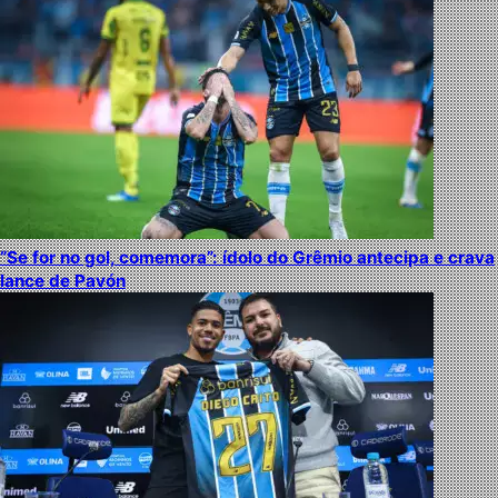
“Se for no gol, comemora”: ídolo do Grêmio antecipa e crava
lance de Pavón