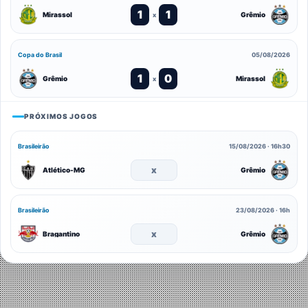
1
1
Mirassol
Grêmio
x
Copa do Brasil
05/08/2026
1
0
Grêmio
Mirassol
x
PRÓXIMOS JOGOS
Brasileirão
15/08/2026 · 16h30
x
Atlético-MG
Grêmio
Brasileirão
23/08/2026 · 16h
x
Bragantino
Grêmio