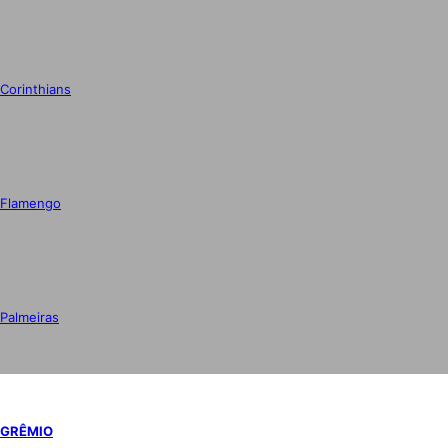
Corinthians
Flamengo
Palmeiras
GRÊMIO