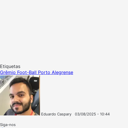
Etiquetas
Grêmio Foot-Ball Porto Alegrense
Eduardo Caspary
03/08/2025 - 10:44
Follow
Mande
on
um
Siga-nos