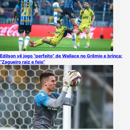
Edilson vê jogo “perfeito” de Wallace no Grêmio e brinca:
“Zagueiro raiz e feio”