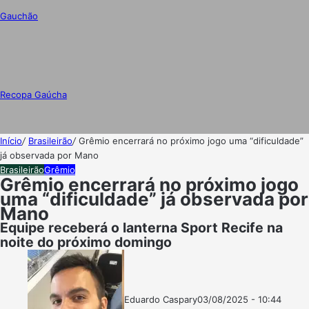
Gauchão
Recopa Gaúcha
Início
/
Brasileirão
/
Grêmio encerrará no próximo jogo uma “dificuldade”
já observada por Mano
Brasileirão
Grêmio
Grêmio encerrará no próximo jogo
uma “dificuldade” já observada por
Mano
Equipe receberá o lanterna Sport Recife na
noite do próximo domingo
Eduardo Caspary
03/08/2025 - 10:44
Follow
Mande