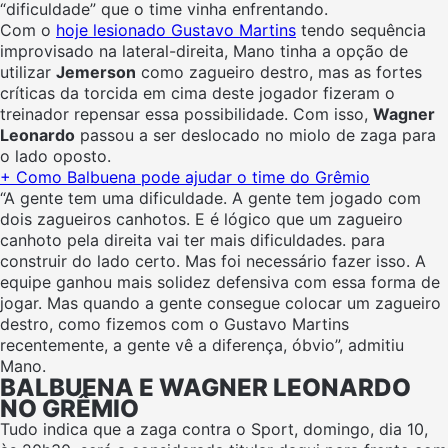
“dificuldade” que o time vinha enfrentando.
Com o
hoje lesionado Gustavo Martins
tendo sequência
improvisado na lateral-direita, Mano tinha a opção de
utilizar
Jemerson
como zagueiro destro, mas as fortes
críticas da torcida em cima deste jogador fizeram o
treinador repensar essa possibilidade. Com isso,
Wagner
Leonardo
passou a ser deslocado no miolo de zaga para
o lado oposto.
+
Como Balbuena pode ajudar o time do Grêmio
“A gente tem uma dificuldade. A gente tem jogado com
dois zagueiros canhotos. E é lógico que um zagueiro
canhoto pela direita vai ter mais dificuldades. para
construir do lado certo. Mas foi necessário fazer isso. A
equipe ganhou mais solidez defensiva com essa forma de
jogar. Mas quando a gente consegue colocar um zagueiro
destro, como fizemos com o Gustavo Martins
recentemente, a gente vê a diferença, óbvio”, admitiu
Mano.
BALBUENA E WAGNER LEONARDO
NO GRÊMIO
Tudo indica que a zaga contra o Sport, domingo, dia 10,