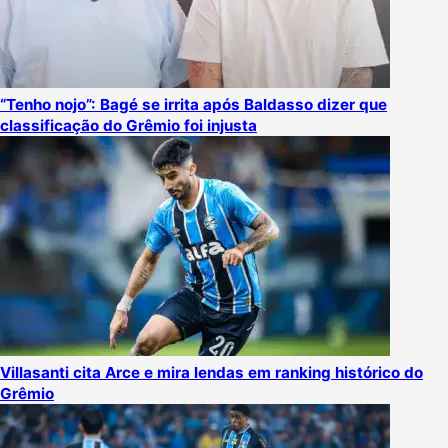
“Tenho nojo”: Bagé se irrita após Baldasso dizer que
classificação do Grêmio foi injusta
Villasanti cita Arce e mira lendas em ranking histórico do
Grêmio