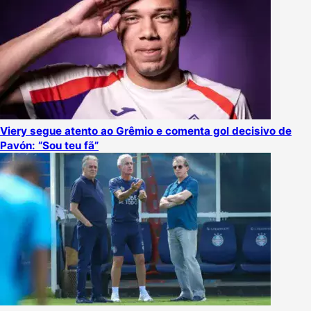
Viery segue atento ao Grêmio e comenta gol decisivo de
Pavón: “Sou teu fã”