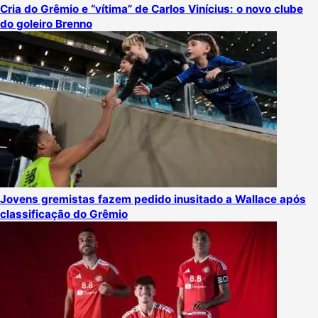
Cria do Grêmio e “vítima” de Carlos Vinícius: o novo clube
do goleiro Brenno
Jovens gremistas fazem pedido inusitado a Wallace após
classificação do Grêmio