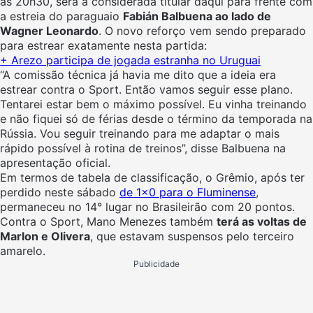
às 20h30, será a considerada titular daqui para frente com
a estreia do paraguaio
Fabián Balbuena ao lado de
Wagner Leonardo
. O novo reforço vem sendo preparado
para estrear exatamente nesta partida:
+
Arezo participa de jogada estranha no Uruguai
“A comissão técnica já havia me dito que a ideia era
estrear contra o Sport. Então vamos seguir esse plano.
Tentarei estar bem o máximo possível. Eu vinha treinando
e não fiquei só de férias desde o término da temporada na
Rússia. Vou seguir treinando para me adaptar o mais
rápido possível à rotina de treinos”, disse Balbuena na
apresentação oficial.
Em termos de tabela de classificação, o Grêmio, após ter
perdido neste sábado
de 1×0 para o Fluminense
,
permaneceu no 14° lugar no Brasileirão com 20 pontos.
Contra o Sport, Mano Menezes também
terá as voltas de
Marlon e Olivera
, que estavam suspensos pelo terceiro
amarelo.
Publicidade