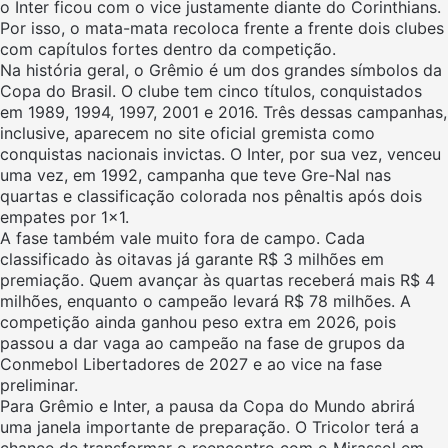
o Inter ficou com o vice justamente diante do Corinthians.
Por isso, o mata-mata recoloca frente a frente dois clubes
com capítulos fortes dentro da competição.
Na história geral, o Grêmio é um dos grandes símbolos da
Copa do Brasil. O clube tem cinco títulos, conquistados
em 1989, 1994, 1997, 2001 e 2016. Três dessas campanhas,
inclusive, aparecem no site oficial gremista como
conquistas nacionais invictas. O Inter, por sua vez, venceu
uma vez, em 1992, campanha que teve Gre-Nal nas
quartas e classificação colorada nos pênaltis após dois
empates por 1×1.
A fase também vale muito fora de campo. Cada
classificado às oitavas já garante R$ 3 milhões em
premiação. Quem avançar às quartas receberá mais R$ 4
milhões, enquanto o campeão levará R$ 78 milhões. A
competição ainda ganhou peso extra em 2026, pois
passou a dar vaga ao campeão na fase de grupos da
Conmebol Libertadores de 2027 e ao vice na fase
preliminar.
Para Grêmio e Inter, a pausa da Copa do Mundo abrirá
uma janela importante de preparação. O Tricolor terá a
chance de transformar o reencontro com o Mirassol em