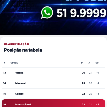
CLASSIFICAÇÃO
Posição na tabela
#
CLUBE
P
J
SG
13
Vitória
26
21
-9
14
Mirassol
23
20
-4
15
Santos
22
20
-4
16
Internacional
22
21
-4