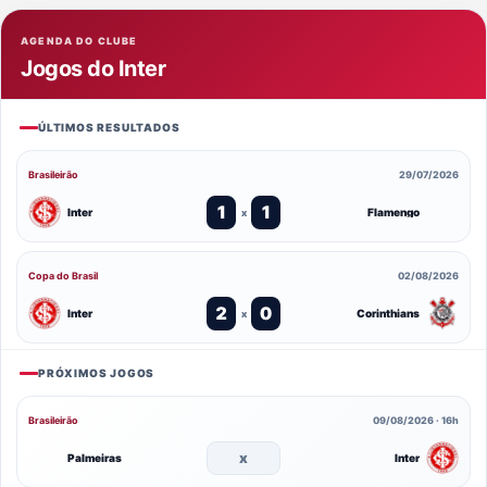
AGENDA DO CLUBE
Jogos do Inter
ÚLTIMOS RESULTADOS
Brasileirão
29/07/2026
1
1
Inter
Flamengo
x
Copa do Brasil
02/08/2026
2
0
Inter
Corinthians
x
PRÓXIMOS JOGOS
Brasileirão
09/08/2026 · 16h
x
Palmeiras
Inter