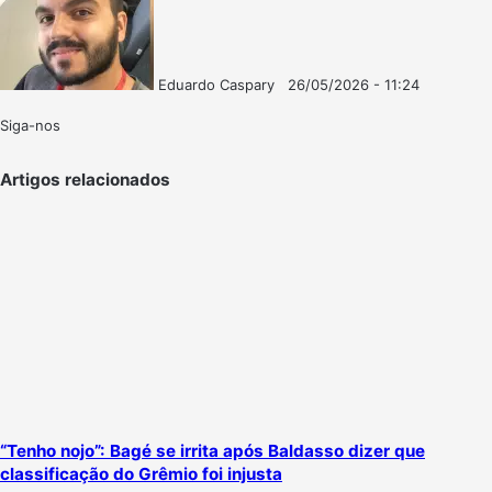
Eduardo Caspary
26/05/2026 - 11:24
Follow
Mande
on
um
Siga-nos
X
e-
mail
Artigos relacionados
“Tenho nojo”: Bagé se irrita após Baldasso dizer que
classificação do Grêmio foi injusta