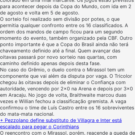
para acontecer depois da Copa do Mundo, com ida em 2
de agosto e volta em 5 de agosto.
O sorteio foi realizado sem divisão por potes, o que
permitia qualquer confronto entre os 16 classificados. A
ordem dos mandos de campo ficou para um segundo
momento do evento, também organizado pela CBF. Outro
ponto importante é que a Copa do Brasil ainda não terá
chaveamento definido até a final. Quem avançar das
oitavas passará por novo sorteio nas quartas, com
caminho definido apenas depois desta fase.
No caso do Grêmio, o duelo contra o Mirassol tem um
componente que vai além da disputa por vaga. O Tricolor
chegou às oitavas depois de eliminar o Confiança com
autoridade, vencendo por 2×0 na Arena e depois por 3×0
em Aracaju. No jogo de volta, Braithwaite marcou duas
vezes e Willian fechou a classificação gremista. A vaga
confirmou o time de Luís Castro entre os 16 sobreviventes
do mata-mata nacional.
+ Pezzolano define substituto de Villagra e Inter está
escalado para pegar o Corinthians
O reencontro com o Mirassol, porém, reacende a queda de