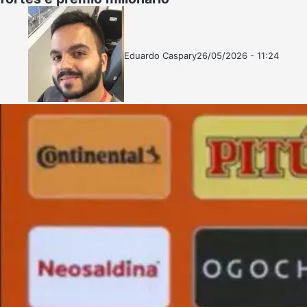
Eduardo Caspary
26/05/2026 - 11:24
Follow
Mande
on
um
X
e-
mail