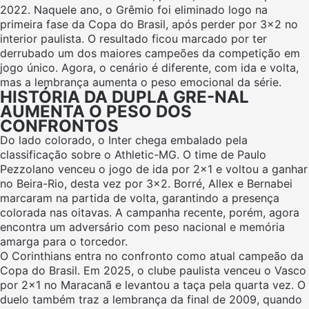
2022. Naquele ano, o Grêmio foi eliminado logo na
primeira fase da Copa do Brasil, após perder por 3×2 no
interior paulista. O resultado ficou marcado por ter
derrubado um dos maiores campeões da competição em
jogo único. Agora, o cenário é diferente, com ida e volta,
mas a lembrança aumenta o peso emocional da série.
HISTÓRIA DA DUPLA GRE-NAL
AUMENTA O PESO DOS
CONFRONTOS
Do lado colorado, o Inter chega embalado pela
classificação sobre o Athletic-MG. O time de Paulo
Pezzolano venceu o jogo de ida por 2×1 e voltou a ganhar
no Beira-Rio, desta vez por 3×2. Borré, Allex e Bernabei
marcaram na partida de volta, garantindo a presença
colorada nas oitavas. A campanha recente, porém, agora
encontra um adversário com peso nacional e memória
amarga para o torcedor.
O Corinthians entra no confronto como atual campeão da
Copa do Brasil. Em 2025, o clube paulista venceu o Vasco
por 2×1 no Maracanã e levantou a taça pela quarta vez. O
duelo também traz a lembrança da final de 2009, quando