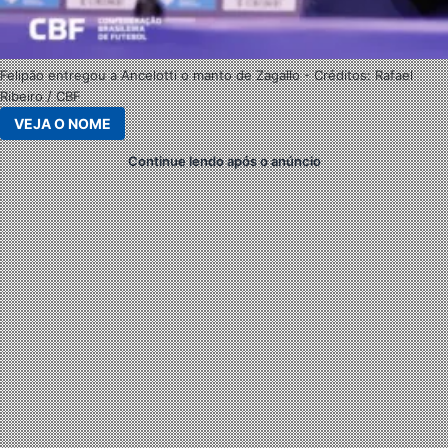
Felipão entregou a Ancelotti o manto de Zagallo - Créditos: Rafael
Ribeiro / CBF
VEJA O NOME
Continue lendo após o anúncio