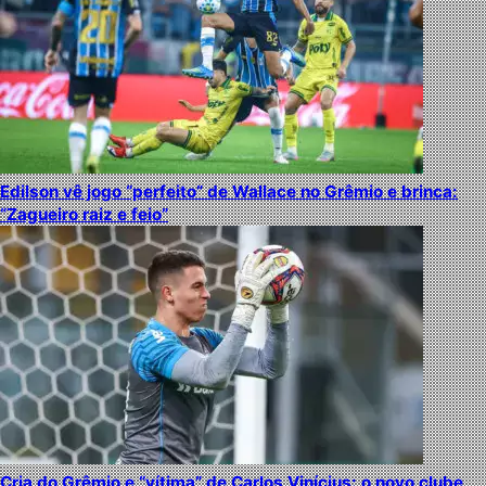
Edilson vê jogo “perfeito” de Wallace no Grêmio e brinca:
“Zagueiro raiz e feio”
Cria do Grêmio e “vítima” de Carlos Vinícius: o novo clube