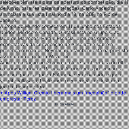
seleções têm até a data da abertura da competição, dia 11
de junho, para realizarem alterações. Carlo Ancelotti
anunciará a sua lista final no dia 18, na CBF, no Rio de
Janeiro.
A Copa do Mundo começa em 11 de junho nos Estados
Unidos, México e Canadá. O Brasil está no Grupo C ao
lado de Marrocos, Haiti e Escócia. Uma das grandes
expectativas da convocação de Ancelotti é sobre a
presença ou não de Neymar, que também está na pré-lista
assim como o goleiro Weverton.
Ainda em relação ao Grêmio, o clube também fica de olho
na convocatória do Paraguai. Informações preliminares
indicam que o zagueiro Balbuena será chamado e que o
volante Villasanti, finalizando recuperação de lesão no
joelho, ficará de fora.
+ Após Willian, Grêmio libera mais um “medalhão” e pode
emprestar Pérez
Publicidade