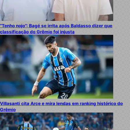
“Tenho nojo”: Bagé se irrita após Baldasso dizer que
classificação do Grêmio foi injusta
Villasanti cita Arce e mira lendas em ranking histórico do
Grêmio