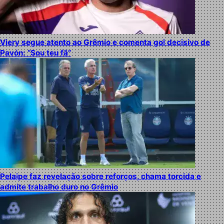
Viery segue atento ao Grêmio e comenta gol decisivo de
Pavón: “Sou teu fã”
Pelaipe faz revelação sobre reforços, chama torcida e
admite trabalho duro no Grêmio