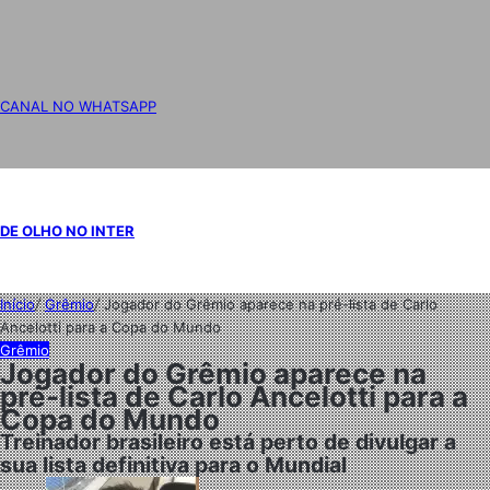
CANAL NO WHATSAPP
DE OLHO NO INTER
Início
/
Grêmio
/
Jogador do Grêmio aparece na pré-lista de Carlo
Ancelotti para a Copa do Mundo
Grêmio
Jogador do Grêmio aparece na
pré-lista de Carlo Ancelotti para a
Copa do Mundo
Treinador brasileiro está perto de divulgar a
sua lista definitiva para o Mundial