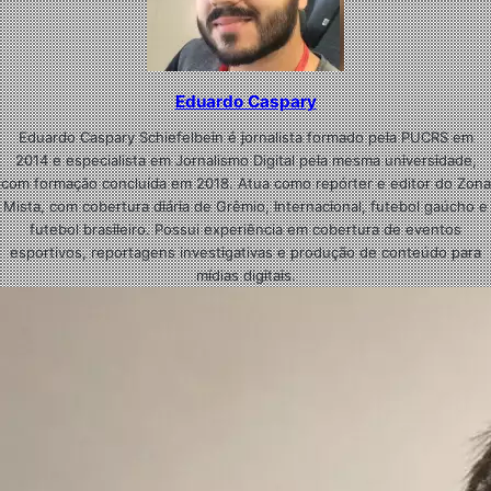
Eduardo Caspary
Eduardo Caspary Schiefelbein é jornalista formado pela PUCRS em
2014 e especialista em Jornalismo Digital pela mesma universidade,
com formação concluída em 2018. Atua como repórter e editor do Zona
Mista, com cobertura diária de Grêmio, Internacional, futebol gaúcho e
futebol brasileiro. Possui experiência em cobertura de eventos
esportivos, reportagens investigativas e produção de conteúdo para
mídias digitais.