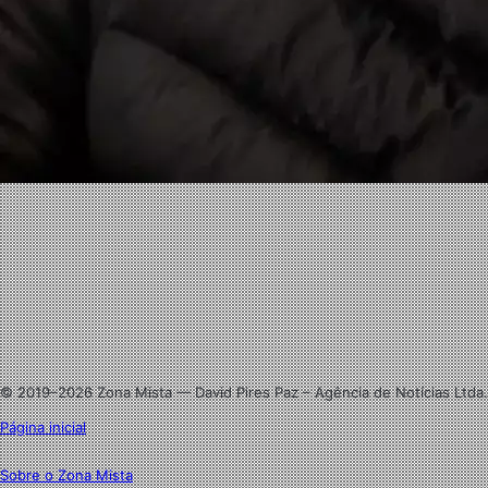
Facebook
X
Linkedin
Instagram
© 2019–2026 Zona Mista — David Pires Paz – Agência de Notícias Ltda.
Página inicial
Sobre o Zona Mista