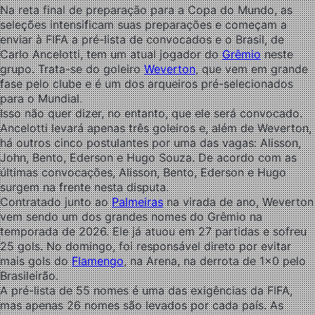
Na reta final de preparação para a Copa do Mundo, as
seleções intensificam suas preparações e começam a
enviar à FIFA a pré-lista de convocados e o Brasil, de
Carlo Ancelotti, tem um atual jogador do
Grêmio
neste
grupo. Trata-se do goleiro
Weverton
, que vem em grande
fase pelo clube e é um dos arqueiros pré-selecionados
para o Mundial.
Isso não quer dizer, no entanto, que ele será convocado.
Ancelotti levará apenas três goleiros e, além de Weverton,
há outros cinco postulantes por uma das vagas: Alisson,
John, Bento, Ederson e Hugo Souza. De acordo com as
últimas convocações, Alisson, Bento, Ederson e Hugo
surgem na frente nesta disputa.
Contratado junto ao
Palmeiras
na virada de ano, Weverton
vem sendo um dos grandes nomes do Grêmio na
temporada de 2026. Ele já
atuou em 27 partidas e sofreu
25 gols. No domingo, foi responsável direto por evitar
mais gols do
Flamengo
, na Arena, na derrota de 1×0 pelo
Brasileirão.
A pré-lista de 55 nomes é uma das exigências da FIFA,
mas apenas 26 nomes são levados por cada país. As