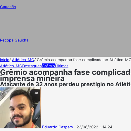
Gauchão
Recopa Gaúcha
Início
/
Atlético-MG
/
Grêmio acompanha fase complicada no Atlético-MG 
Atlético-MG
Destaques
Grêmio
Últimas
Grêmio acompanha fase complicada 
imprensa mineira
Atacante de 32 anos perdeu prestígio no Atlét
Eduardo Caspary
23/08/2022 - 14:24
Follow
Mande