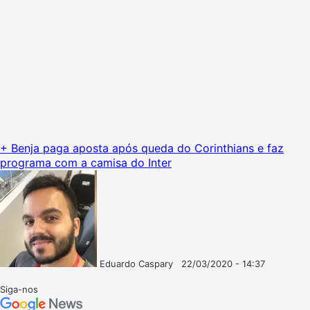
+ Benja paga aposta após queda do Corinthians e faz
programa com a camisa do Inter
Eduardo Caspary
22/03/2020 - 14:37
Follow
Mande
on
um
Siga-nos
X
e-