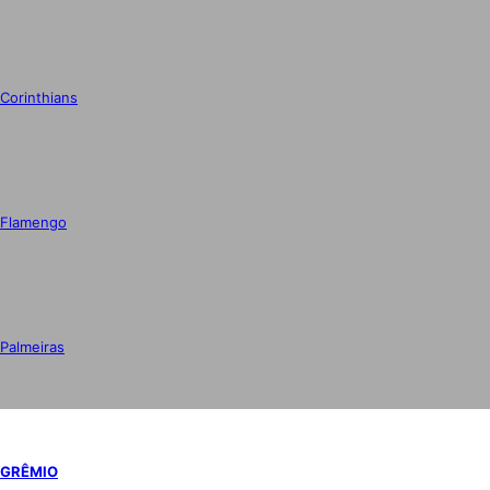
Corinthians
Flamengo
Palmeiras
GRÊMIO