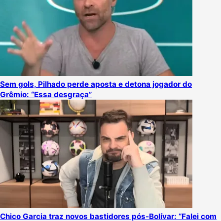
Sem gols, Pilhado perde aposta e detona jogador do
Grêmio: “Essa desgraça”
Chico Garcia traz novos bastidores pós-Bolívar: “Falei com