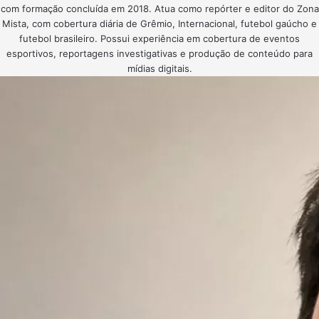
com formação concluída em 2018. Atua como repórter e editor do Zona
Mista, com cobertura diária de Grêmio, Internacional, futebol gaúcho e
futebol brasileiro. Possui experiência em cobertura de eventos
esportivos, reportagens investigativas e produção de conteúdo para
mídias digitais.