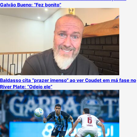
Galvão Bueno: “Fez bonito”
Baldasso cita “prazer imenso” ao ver Coudet em má fase no
River Plate: “Odeio ele”