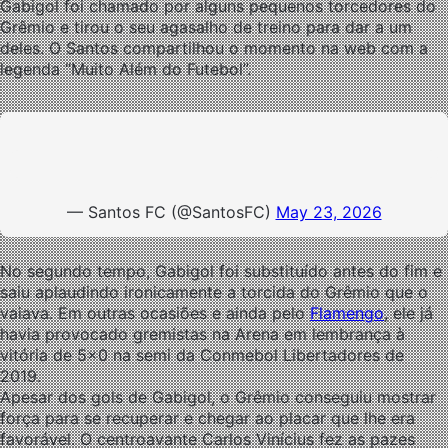
Gabigol foi chamado por alguns pequenos torcedores do
Grêmio e tirou o seu agasalho de treino para dar a um
deles. O Santos compartilhou o momento na web com a
legenda “Muito Além do Futebol”.
— Santos FC (@SantosFC)
May 23, 2026
No segundo tempo, Gabigol foi substituído antes do fim e
saiu aplaudindo ironicamente a torcida do Grêmio que o
vaiava. Em outras ocasiões e ainda pelo
Flamengo
, ele já
havia provocado gremistas na Arena em lembrança à
vitória de 5×0 na semi da Conmebol Libertadores de
2019.
Apesar dos gols de Gabigol, o Grêmio conseguiu mostrar
força para se recuperar e chegar ao placar que lhe era
favorável. O centroavante Carlos Vinícius fez as pazes