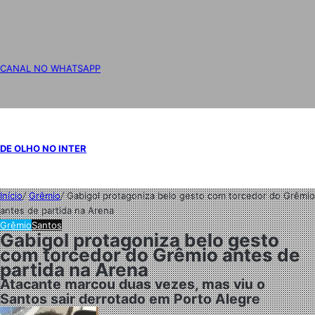
CANAL NO WHATSAPP
DE OLHO NO INTER
Início
/
Grêmio
/
Gabigol protagoniza belo gesto com torcedor do Grêmio
antes de partida na Arena
Grêmio
Santos
Gabigol protagoniza belo gesto
com torcedor do Grêmio antes de
partida na Arena
Atacante marcou duas vezes, mas viu o
Santos sair derrotado em Porto Alegre