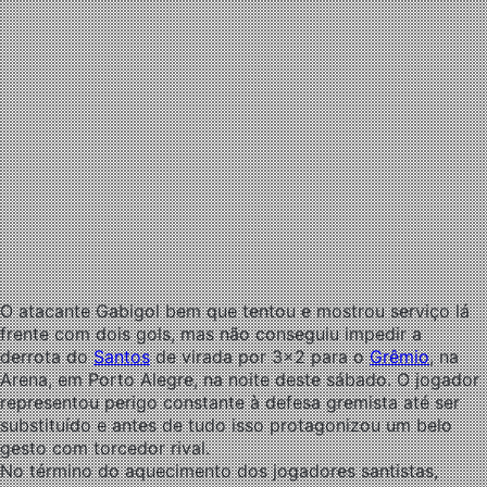
O atacante Gabigol bem que tentou e mostrou serviço lá
frente com dois gols, mas não conseguiu impedir a
derrota do
Santos
de virada por 3×2 para o
Grêmio
, na
Arena, em Porto Alegre, na noite deste sábado. O jogador
representou perigo constante à defesa gremista até ser
substituído e antes de tudo isso protagonizou um belo
gesto com torcedor rival.
No término do aquecimento dos jogadores santistas,