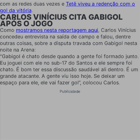
com as redes duas vezes e
Tetê viveu a redenção com o
gol da vitória
.
CARLOS VINÍCIUS CITA GABIGOL
APÓS O JOGO
Como
mostramos nesta reportagem aqui
, Carlos Vinícius
concedeu entrevista na saída de campo e falou, dentre
outras coisas, sobre a disputa travada com Gabigol nesta
noite na Arena:
“Gabigol é chato desde quando a gente foi formado junto.
Eu joguei com ele no sub-17 do Santos e ele sempre foi
chato. É bom ter essa discussão saudável ali dentro. É um
grande atacante. A gente viu isso hoje. Se deixar um
espaço para ele, ele vai fazer gol”, colocou Carlos.
Publicidade