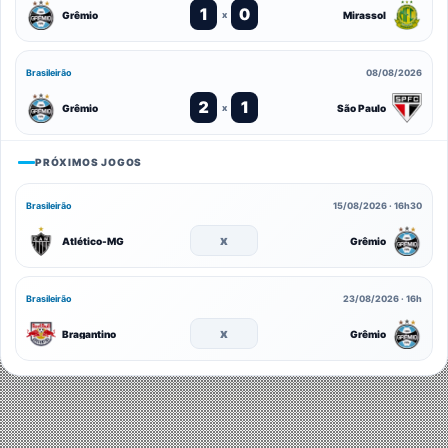
1
0
Grêmio
Mirassol
x
Brasileirão
08/08/2026
2
1
Grêmio
São Paulo
x
PRÓXIMOS JOGOS
Brasileirão
15/08/2026 · 16h30
x
Atlético-MG
Grêmio
Brasileirão
23/08/2026 · 16h
x
Bragantino
Grêmio