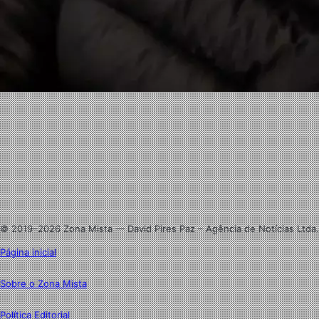
Facebook
X
Linkedin
Instagram
© 2019–2026 Zona Mista — David Pires Paz – Agência de Notícias Ltda.
Página inicial
Sobre o Zona Mista
Política Editorial