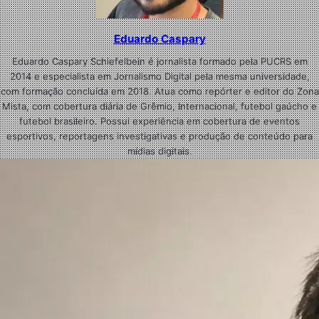
Eduardo Caspary
Eduardo Caspary Schiefelbein é jornalista formado pela PUCRS em
2014 e especialista em Jornalismo Digital pela mesma universidade,
com formação concluída em 2018. Atua como repórter e editor do Zona
Mista, com cobertura diária de Grêmio, Internacional, futebol gaúcho e
futebol brasileiro. Possui experiência em cobertura de eventos
esportivos, reportagens investigativas e produção de conteúdo para
mídias digitais.