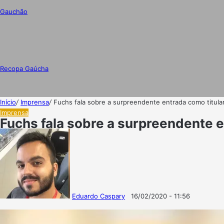
Gauchão
Recopa Gaúcha
Início
/
Imprensa
/
Fuchs fala sobre a surpreendente entrada como titula
Imprensa
Fuchs fala sobre a surpreendente e
Eduardo Caspary
16/02/2020 - 11:56
Follow
Mande
on
um
X
e-