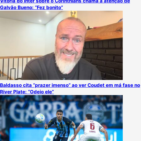
Vitória do Inter sobre o Corinthians chama a atenção de
Galvão Bueno: “Fez bonito”
Baldasso cita “prazer imenso” ao ver Coudet em má fase no
River Plate: “Odeio ele”