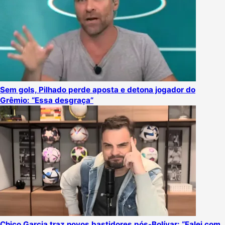
Sem gols, Pilhado perde aposta e detona jogador do
Grêmio: “Essa desgraça”
Chico Garcia traz novos bastidores pós-Bolívar: “Falei com