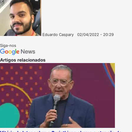
Eduardo Caspary
02/04/2022 - 20:29
Follow
Mande
on
um
Siga-nos
X
e-
mail
Artigos relacionados