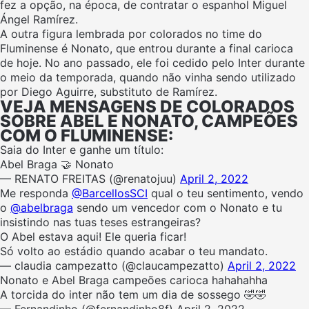
fez a opção, na época, de contratar o espanhol Miguel
Ángel Ramírez.
A outra figura lembrada por colorados no time do
Fluminense é Nonato, que entrou durante a final carioca
de hoje. No ano passado, ele foi cedido pelo Inter durante
o meio da temporada, quando não vinha sendo utilizado
por Diego Aguirre, substituto de Ramírez.
VEJA MENSAGENS DE COLORADOS
SOBRE ABEL E NONATO, CAMPEÕES
COM O FLUMINENSE:
Saia do Inter e ganhe um título:
Abel Braga 🤝 Nonato
— RENATO FREITAS (@renatojuu)
April 2, 2022
Me responda
@BarcellosSCI
qual o teu sentimento, vendo
o
@abelbraga
sendo um vencedor com o Nonato e tu
insistindo nas tuas teses estrangeiras?
O Abel estava aqui! Ele queria ficar!
Só volto ao estádio quando acabar o teu mandato.
— claudia campezatto (@claucampezatto)
April 2, 2022
Nonato e Abel Braga campeões carioca hahahahha
A torcida do inter não tem um dia de sossego 🤣🤣
— Fernandinho (@fernandinho8f) April 2, 2022