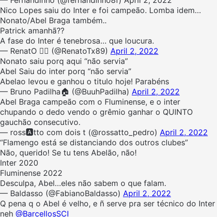
Nico Lopes saiu do Inter e foi campeão. Lomba idem…
Nonato/Abel Braga também..
Patrick amanhã??
A fase do Inter é tenebrosa… que loucura.
— RenatO ✌🏼 (@RenatoTx89)
April 2, 2022
Nonato saiu porq aqui “não servia”
Abel Saiu do inter porq “não servia”
Abelao levou e ganhou o titulo hoje! Parabéns
— Bruno Padilha🏠 (@BuuhPadilha)
April 2, 2022
Abel Braga campeão com o Fluminense, e o inter
chupando o dedo vendo o grêmio ganhar o QUINTO
gauchão consecutivo.
— ross🅰️tto com dois t (@rossatto_pedro)
April 2, 2022
“Flamengo está se distanciando dos outros clubes”
Não, querido! Se tu tens Abelão, não!
Inter 2020
Fluminense 2022
Desculpa, Abel…eles não sabem o que falam.
— Baldasso (@FabianoBaldasso)
April 2, 2022
Q pena q o Abel é velho, e ñ serve pra ser técnico do Inter
neh
@BarcellosSCI