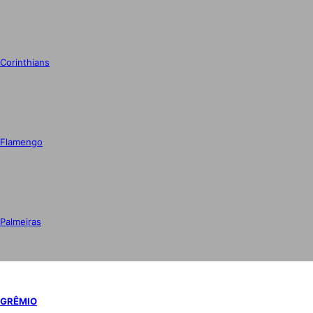
Corinthians
Flamengo
Palmeiras
GRÊMIO