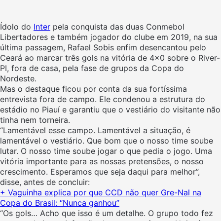
Ídolo do
Inter
pela conquista das duas Conmebol
Libertadores e também jogador do clube em 2019, na sua
última passagem, Rafael Sobis enfim desencantou pelo
Ceará ao marcar três gols na vitória de 4×0 sobre o River-
PI, fora de casa, pela fase de grupos da Copa do
Nordeste.
Mas o destaque ficou por conta da sua fortíssima
entrevista fora de campo. Ele condenou a estrutura do
estádio no Piauí e garantiu que o vestiário do visitante não
tinha nem torneira.
“Lamentável esse campo. Lamentável a situação, é
lamentável o vestiário. Que bom que o nosso time soube
lutar. O nosso time soube jogar o que pedia o jogo. Uma
vitória importante para as nossas pretensões, o nosso
crescimento. Esperamos que seja daqui para melhor”,
disse, antes de concluir:
+ Vaguinha explica por que CCD não quer Gre-Nal na
Copa do Brasil: “Nunca ganhou”
“Os gols… Acho que isso é um detalhe. O grupo todo fez