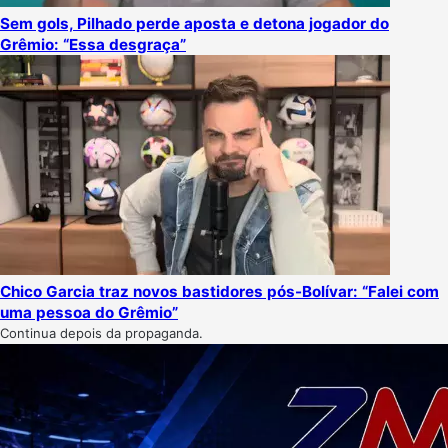
Sem gols, Pilhado perde aposta e detona jogador do
Grêmio: “Essa desgraça”
Chico Garcia traz novos bastidores pós-Bolívar: “Falei com
uma pessoa do Grêmio”
Continua depois da propaganda.