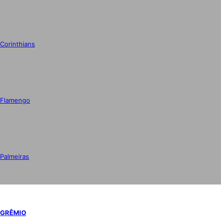
Corinthians
Flamengo
Palmeiras
GRÊMIO