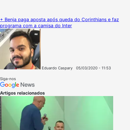
+ Benja paga aposta após queda do Corinthians e faz
programa com a camisa do Inter
Eduardo Caspary
05/03/2020 - 11:53
Follow
Mande
on
um
Siga-nos
X
e-
mail
Artigos relacionados