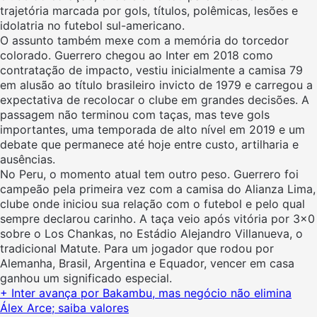
trajetória marcada por gols, títulos, polêmicas, lesões e
idolatria no futebol sul-americano.
O assunto também mexe com a memória do torcedor
colorado. Guerrero chegou ao Inter em 2018 como
contratação de impacto, vestiu inicialmente a camisa 79
em alusão ao título brasileiro invicto de 1979 e carregou a
expectativa de recolocar o clube em grandes decisões. A
passagem não terminou com taças, mas teve gols
importantes, uma temporada de alto nível em 2019 e um
debate que permanece até hoje entre custo, artilharia e
ausências.
No Peru, o momento atual tem outro peso. Guerrero foi
campeão pela primeira vez com a camisa do Alianza Lima,
clube onde iniciou sua relação com o futebol e pelo qual
sempre declarou carinho. A taça veio após vitória por 3×0
sobre o Los Chankas, no Estádio Alejandro Villanueva, o
tradicional Matute. Para um jogador que rodou por
Alemanha, Brasil, Argentina e Equador, vencer em casa
ganhou um significado especial.
+ Inter avança por Bakambu, mas negócio não elimina
Álex Arce; saiba valores