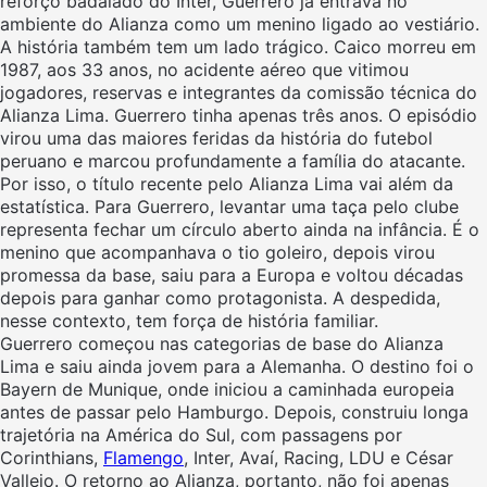
reforço badalado do Inter, Guerrero já entrava no
ambiente do Alianza como um menino ligado ao vestiário.
A história também tem um lado trágico. Caico morreu em
1987, aos 33 anos, no acidente aéreo que vitimou
jogadores, reservas e integrantes da comissão técnica do
Alianza Lima. Guerrero tinha apenas três anos. O episódio
virou uma das maiores feridas da história do futebol
peruano e marcou profundamente a família do atacante.
Por isso, o título recente pelo Alianza Lima vai além da
estatística. Para Guerrero, levantar uma taça pelo clube
representa fechar um círculo aberto ainda na infância. É o
menino que acompanhava o tio goleiro, depois virou
promessa da base, saiu para a Europa e voltou décadas
depois para ganhar como protagonista. A despedida,
nesse contexto, tem força de história familiar.
Guerrero começou nas categorias de base do Alianza
Lima e saiu ainda jovem para a Alemanha. O destino foi o
Bayern de Munique, onde iniciou a caminhada europeia
antes de passar pelo Hamburgo. Depois, construiu longa
trajetória na América do Sul, com passagens por
Corinthians,
Flamengo
, Inter, Avaí, Racing, LDU e César
Vallejo. O retorno ao Alianza, portanto, não foi apenas