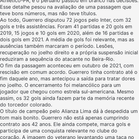
Athletico-PR, e o peruano passou em branco nas decisões.
Esse detalhe pesou na avaliação de uma passagem que
teve bons números, mas não teve títulos.
Ao todo, Guerrero disputou 72 jogos pelo Inter, com 32
gols e três assistências. Foram 41 partidas e 20 gols em
2019, 15 jogos e 10 gols em 2020, além de 16 partidas e
dois gols em 2021. A média de gols foi relevante, mas as
ausências também marcaram o período. Lesões,
recuperação no joelho direito e a própria suspensão inicial
reduziram a sequência do atacante no Beira-Rio.
O fim da passagem aconteceu em outubro de 2021, com
rescisão em comum acordo. Guerrero tinha contrato até o
fim daquele ano, mas antecipou a saída para tratar dores
no joelho. O encerramento foi melancólico para um
jogador que chegou como estrela sul-americana. Mesmo
assim, os 32 gols ainda fazem parte da memória recente
do torcedor colorado.
O título de campeão pelo Alianza Lima dá à despedida um
tom mais bonito. Guerrero não está apenas cumprindo
contrato aos 42 anos. Ele ainda compete, marca gols e
participa de uma conquista relevante no clube do
coração. A imagem do veterano levantando uma taça no