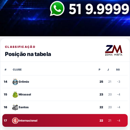
CLASSIFICAÇÃO
Posição na tabela
#
CLUBE
P
J
SG
14
Grêmio
25
21
-3
15
Mirassol
23
20
-4
16
Santos
22
20
-4
17
Internacional
22
21
-4