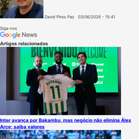
David Pires Paz
03/06/2026 - 15:41
Follow
Mande
on
um
Siga-nos
X
e-
mail
Artigos relacionados
Inter avança por Bakambu, mas negócio não elimina Álex
Arce; saiba valores