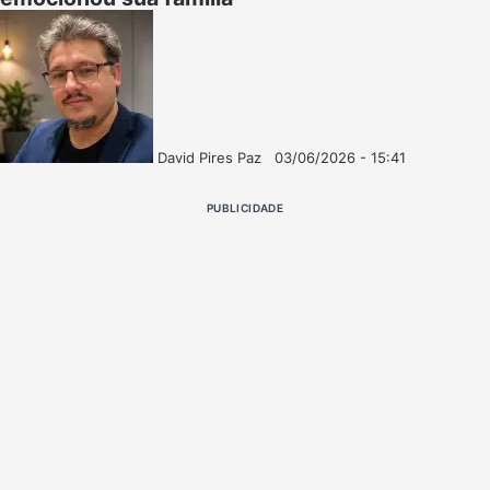
David Pires Paz
03/06/2026 - 15:41
Follow
Mande
on
um
PUBLICIDADE
X
e-
mail