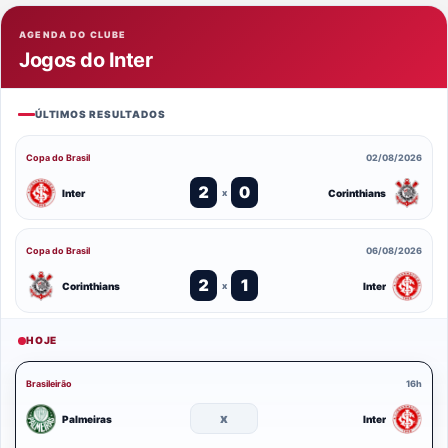
AGENDA DO CLUBE
Jogos do Inter
ÚLTIMOS RESULTADOS
Copa do Brasil
02/08/2026
2
0
Inter
Corinthians
x
Copa do Brasil
06/08/2026
2
1
Corinthians
Inter
x
HOJE
Brasileirão
16h
x
Palmeiras
Inter