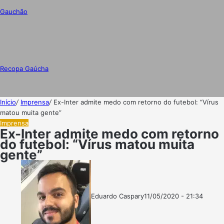
Gauchão
Recopa Gaúcha
Início
/
Imprensa
/
Ex-Inter admite medo com retorno do futebol: “Vírus
matou muita gente”
Imprensa
Ex-Inter admite medo com retorno
do futebol: “Vírus matou muita
gente”
Eduardo Caspary
11/05/2020 - 21:34
Follow
Mande
on
um
X
e-
mail