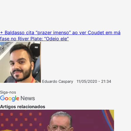
+ Baldasso cita “prazer imenso” ao ver Coudet em má
fase no River Plate: “Odeio ele”
Eduardo Caspary
11/05/2020 - 21:34
Follow
Mande
on
um
Siga-nos
X
e-
mail
Artigos relacionados