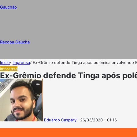
Gauchão
Recopa Gaúcha
Início
/
Imprensa
/
Ex-Grêmio defende Tinga após polêmica envolvendo B
Imprensa
Ex-Grêmio defende Tinga após polê
Eduardo Caspary
26/03/2020 - 01:16
Follow
Mande
on
um
X
e-