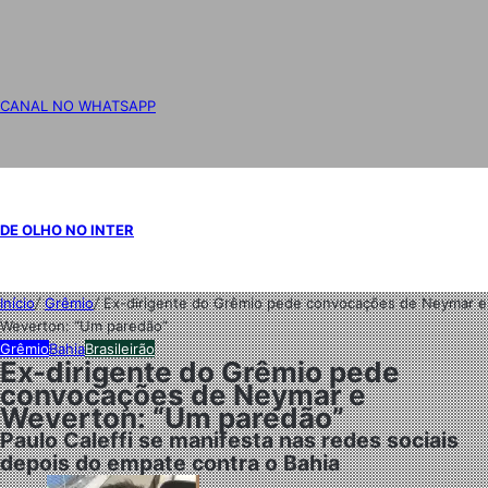
CANAL NO WHATSAPP
DE OLHO NO INTER
Início
/
Grêmio
/
Ex-dirigente do Grêmio pede convocações de Neymar e
Weverton: “Um paredão”
Grêmio
Bahia
Brasileirão
Ex-dirigente do Grêmio pede
convocações de Neymar e
Weverton: “Um paredão”
Paulo Caleffi se manifesta nas redes sociais
depois do empate contra o Bahia