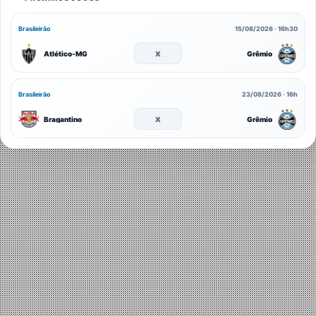
Brasileirão
15/08/2026 · 16h30
x
Atlético-MG
Grêmio
Brasileirão
23/08/2026 · 16h
x
Bragantino
Grêmio