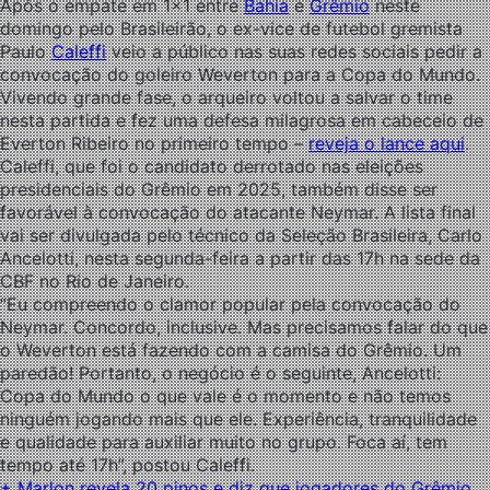
Após o empate em 1×1 entre
Bahia
e
Grêmio
neste
domingo pelo Brasileirão, o ex-vice de futebol gremista
Paulo
Caleffi
veio a público nas suas redes sociais pedir a
convocação do goleiro Weverton para a Copa do Mundo.
Vivendo grande fase, o arqueiro voltou a salvar o time
nesta partida e fez uma defesa milagrosa em cabeceio de
Everton Ribeiro no primeiro tempo –
reveja o lance aqui
.
Caleffi, que foi o candidato derrotado nas eleições
presidenciais do Grêmio em 2025, também disse ser
favorável à convocação do atacante Neymar. A lista final
vai ser divulgada pelo técnico da Seleção Brasileira, Carlo
Ancelotti, nesta segunda-feira a partir das 17h na sede da
CBF no Rio de Janeiro.
“Eu compreendo o clamor popular pela convocação do
Neymar. Concordo, inclusive. Mas precisamos falar do que
o Weverton está fazendo com a camisa do Grêmio. Um
paredão! Portanto, o negócio é o seguinte, Ancelotti:
Copa do Mundo o que vale é o momento e não temos
ninguém jogando mais que ele. Experiência, tranquilidade
e qualidade para auxiliar muito no grupo. Foca aí, tem
tempo até 17h”, postou Caleffi.
+ Marlon revela 20 pinos e diz que jogadores do Grêmio