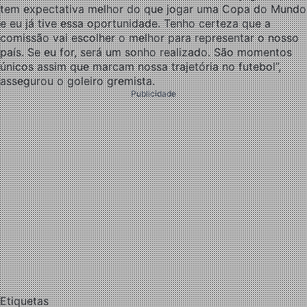
tem expectativa melhor do que jogar uma Copa do Mundo
e eu já tive essa oportunidade. Tenho certeza que a
comissão vai escolher o melhor para representar o nosso
país. Se eu for, será um sonho realizado. São momentos
únicos assim que marcam nossa trajetória no futebol”,
assegurou o goleiro gremista.
Publicidade
Etiquetas