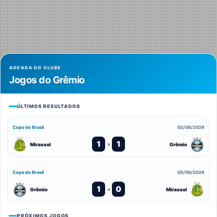
AGENDA DO CLUBE
Jogos do Grêmio
ÚLTIMOS RESULTADOS
Copa do Brasil
02/08/2026
1
1
Mirassol
Grêmio
x
Copa do Brasil
05/08/2026
1
0
Grêmio
Mirassol
x
PRÓXIMOS JOGOS