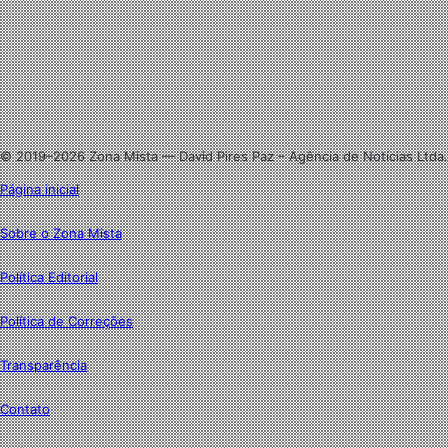
Facebook
X
Linkedin
Instagram
© 2019–2026 Zona Mista — David Pires Paz – Agência de Notícias Ltda.
Página inicial
Sobre o Zona Mista
Política Editorial
Política de Correções
Transparência
Contato