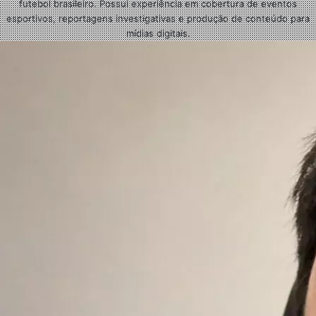
futebol brasileiro. Possui experiência em cobertura de eventos
esportivos, reportagens investigativas e produção de conteúdo para
mídias digitais.