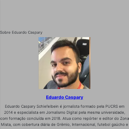
Sobre Eduardo Caspary
Eduardo Caspary
Eduardo Caspary Schiefelbein é jornalista formado pela PUCRS em
2014 e especialista em Jornalismo Digital pela mesma universidade,
com formação concluída em 2018. Atua como repórter e editor do Zona
Mista, com cobertura diária de Grêmio, Internacional, futebol gaúcho e