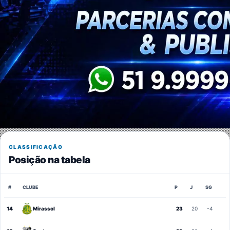
CLASSIFICAÇÃO
Posição na tabela
#
CLUBE
P
J
SG
14
Mirassol
23
20
-4