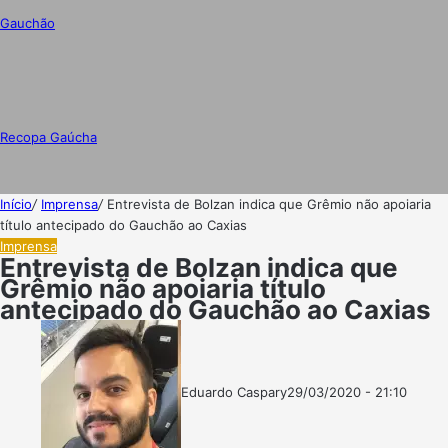
Gauchão
Recopa Gaúcha
Início
/
Imprensa
/
Entrevista de Bolzan indica que Grêmio não apoiaria
título antecipado do Gauchão ao Caxias
Imprensa
Entrevista de Bolzan indica que
Grêmio não apoiaria título
antecipado do Gauchão ao Caxias
Eduardo Caspary
29/03/2020 - 21:10
Follow
Mande
on
um
X
e-
mail