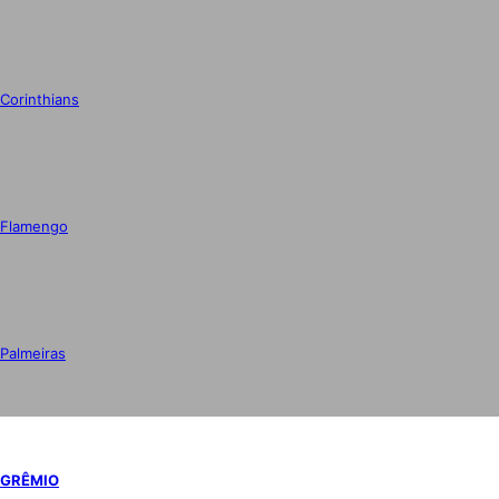
Corinthians
Flamengo
Palmeiras
GRÊMIO