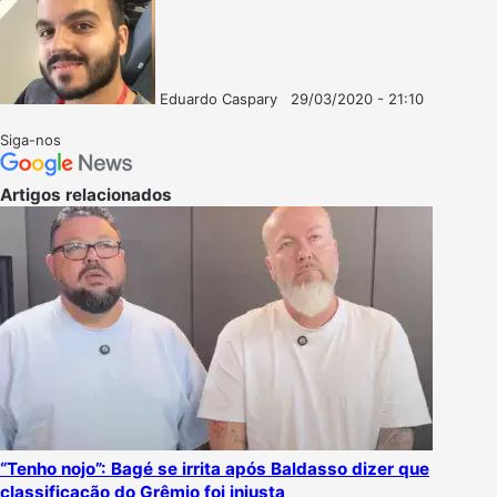
Eduardo Caspary
29/03/2020 - 21:10
Follow
Mande
on
um
Siga-nos
X
e-
mail
Artigos relacionados
“Tenho nojo”: Bagé se irrita após Baldasso dizer que
classificação do Grêmio foi injusta