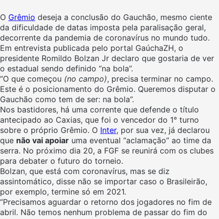
O
Grêmio
deseja a conclusão do Gauchão, mesmo ciente
da dificuldade de datas imposta pela paralisação geral,
decorrente da pandemia de coronavírus no mundo tudo.
Em entrevista publicada pelo portal GaúchaZH, o
presidente Romildo Bolzan Jr declaro que gostaria de ver
o estadual sendo definido “na bola”.
“O que começou
(no campo)
, precisa terminar no campo.
Este é o posicionamento do Grêmio. Queremos disputar o
Gauchão como tem de ser: na bola”.
Nos bastidores, há uma corrente que defende o título
antecipado ao Caxias, que foi o vencedor do 1° turno
sobre o próprio Grêmio. O
Inter
, por sua vez, já declarou
que
não vai apoiar
uma eventual “aclamação” ao time da
serra. No próximo dia 20, a FGF se reunirá com os clubes
para debater o futuro do torneio.
Bolzan, que está com coronavírus, mas se diz
assintomático, disse não se importar caso o Brasileirão,
por exemplo, termine só em 2021.
“Precisamos aguardar o retorno dos jogadores no fim de
abril. Não temos nenhum problema de passar do fim do