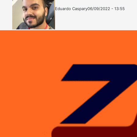
Eduardo Caspary
06/09/2022 - 13:55
Follow
Mande
on
um
X
e-
mail