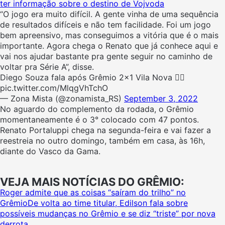
ter informação sobre o destino de Vojvoda
“O jogo era muito difícil. A gente vinha de uma sequência
de resultados difíceis e não tem facilidade. Foi um jogo
bem apreensivo, mas conseguimos a vitória que é o mais
importante. Agora chega o Renato que já conhece aqui e
vai nos ajudar bastante pra gente seguir no caminho de
voltar pra Série A”, disse.
Diego Souza fala após Grêmio 2×1 Vila Nova 👇🏻
pic.twitter.com/MlqgVhTchO
— Zona Mista (@zonamista_RS)
September 3, 2022
No aguardo do complemento da rodada, o Grêmio
momentaneamente é o 3° colocado com 47 pontos.
Renato Portaluppi chega na segunda-feira e vai fazer a
reestreia no outro domingo, também em casa, às 16h,
diante do Vasco da Gama.
VEJA MAIS NOTÍCIAS DO GRÊMIO:
Roger admite que as coisas “saíram do trilho” no
Grêmio
De volta ao time titular, Edilson fala sobre
possíveis mudanças no Grêmio e se diz “triste” por nova
derrota