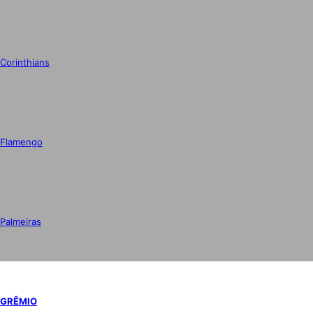
Corinthians
Flamengo
Palmeiras
GRÊMIO