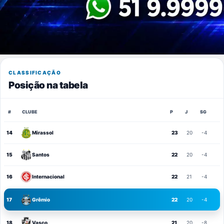
CLASSIFICAÇÃO
Posição na tabela
#
CLUBE
P
J
SG
14
Mirassol
23
20
-4
15
Santos
22
20
-4
16
Internacional
22
21
-4
17
Grêmio
22
20
-4
18
Vasco
21
20
-8