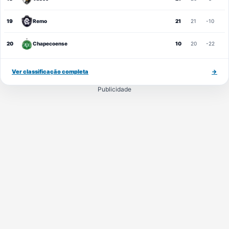
19
Remo
21
21
-10
20
Chapecoense
10
20
-22
Ver classificação completa
→
Publicidade