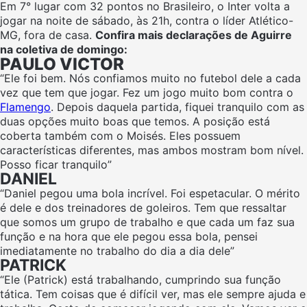
Em 7° lugar com 32 pontos no Brasileiro, o Inter volta a
jogar na noite de sábado, às 21h, contra o líder Atlético-
MG, fora de casa.
Confira mais declarações de Aguirre
na coletiva de domingo:
PAULO VICTOR
“Ele foi bem. Nós confiamos muito no futebol dele a cada
vez que tem que jogar. Fez um jogo muito bom contra o
Flamengo
. Depois daquela partida, fiquei tranquilo com as
duas opções muito boas que temos. A posição está
coberta também com o Moisés. Eles possuem
características diferentes, mas ambos mostram bom nível.
Posso ficar tranquilo”
DANIEL
“Daniel pegou uma bola incrível. Foi espetacular. O mérito
é dele e dos treinadores de goleiros. Tem que ressaltar
que somos um grupo de trabalho e que cada um faz sua
função e na hora que ele pegou essa bola, pensei
imediatamente no trabalho do dia a dia dele”
PATRICK
“Ele (Patrick) está trabalhando, cumprindo sua função
tática. Tem coisas que é difícil ver, mas ele sempre ajuda e