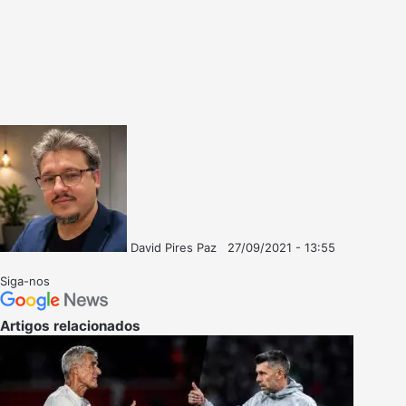
David Pires Paz
27/09/2021 - 13:55
Follow
Mande
on
um
Siga-nos
X
e-
mail
Artigos relacionados