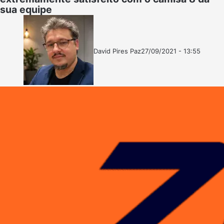
sua equipe
David Pires Paz
27/09/2021 - 13:55
Follow
Mande
on
um
X
e-
mail