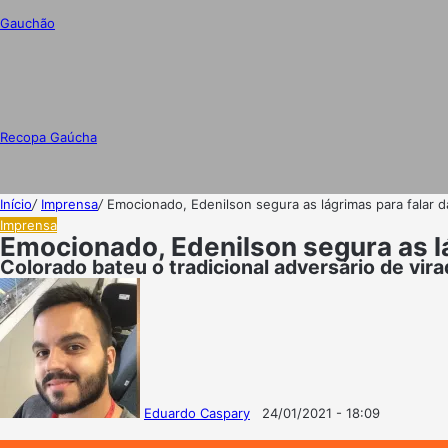
Gauchão
Recopa Gaúcha
Início
/
Imprensa
/
Emocionado, Edenilson segura as lágrimas para falar da
Imprensa
Emocionado, Edenilson segura as lág
Colorado bateu o tradicional adversário de vir
Eduardo Caspary
24/01/2021 - 18:09
Follow
Mande
on
um