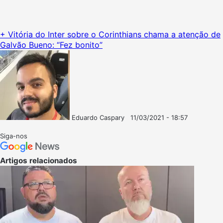
+ Vitória do Inter sobre o Corinthians chama a atenção de
Galvão Bueno: “Fez bonito”
Eduardo Caspary
11/03/2021 - 18:57
Follow
Mande
on
um
Siga-nos
X
e-
mail
Artigos relacionados