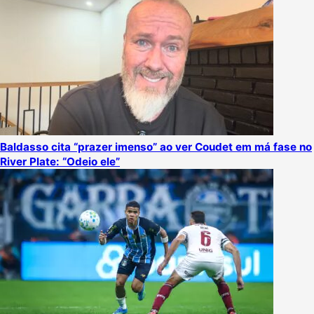
Baldasso cita “prazer imenso” ao ver Coudet em má fase no
River Plate: “Odeio ele”