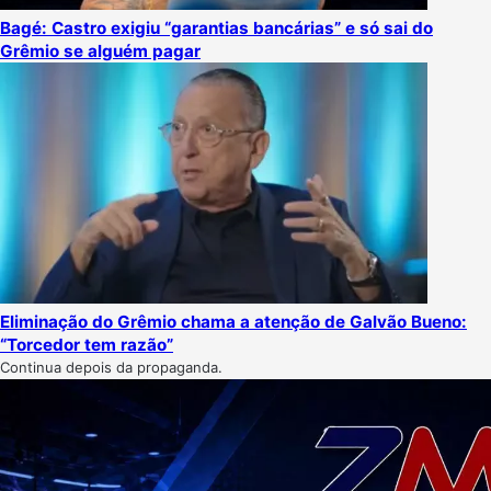
Bagé: Castro exigiu “garantias bancárias” e só sai do
Grêmio se alguém pagar
Eliminação do Grêmio chama a atenção de Galvão Bueno:
“Torcedor tem razão”
Continua depois da propaganda.