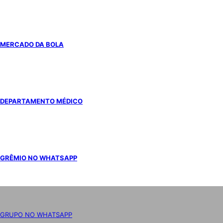
MERCADO DA BOLA
DEPARTAMENTO MÉDICO
GRÊMIO NO WHATSAPP
GRUPO NO WHATSAPP