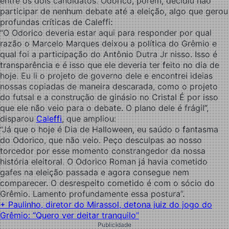
entre os dois candidatos. Odorico, porém, decidiu não
participar de nenhum debate até a eleição, algo que gerou
profundas críticas de Caleffi:
“O Odorico deveria estar aqui para responder por qual
razão o Marcelo Marques deixou a política do Grêmio e
qual foi a participação do Antônio Dutra Jr nisso. Isso é
transparência e é isso que ele deveria ter feito no dia de
hoje. Eu li o projeto de governo dele e encontrei ideias
nossas copiadas de maneira descarada, como o projeto
do futsal e a construção de ginásio no Cristal É por isso
que ele não veio para o debate. O plano dele é frágil”,
disparou
Caleffi
, que ampliou:
“Já que o hoje é Dia de Halloween, eu saúdo o fantasma
do Odorico, que não veio. Peço desculpas ao nosso
torcedor por esse momento constrangedor da nossa
história eleitoral. O Odorico Roman já havia cometido
gafes na eleição passada e agora consegue nem
comparecer. O desrespeito cometido é com o sócio do
Grêmio. Lamento profundamente essa postura”.
+ Paulinho, diretor do Mirassol, detona juiz do jogo do
Grêmio: “Quero ver deitar tranquilo”
Publicidade