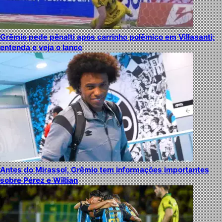
Grêmio pede pênalti após carrinho polêmico em Villasanti;
entenda e veja o lance
Antes do Mirassol, Grêmio tem informações importantes
sobre Pérez e Willian