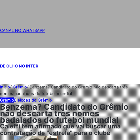
CANAL NO WHATSAPP
DE OLHO NO INTER
Início
/
Grêmio
/
Benzema? Candidato do Grêmio não descarta três
nomes badalados do futebol mundial
Grêmio
Eleições do Grêmio
Benzema? Candidato do Grêmio
não descarta três nomes
badalados do futebol mundial
Caleffi tem afirmado que vai buscar uma
contratação de "estrela" para o clube