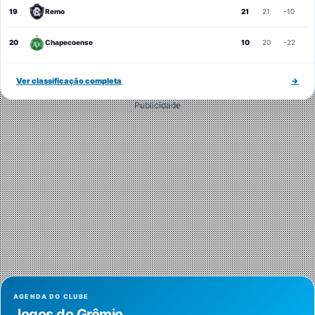
19
Remo
21
21
-10
20
Chapecoense
10
20
-22
Ver classificação completa
→
Publicidade
AGENDA DO CLUBE
Jogos do Grêmio