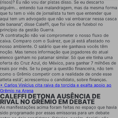
(risos)? Eu não vou dar pistas disso. Se eu descarto
alguém… entendo tua malandragem, mas da mesma forma
que tu tem o viés de jornalista tu tem que entender que
aqui tem um advogado que não vai embarcar nessa casca
de banana”, disse Caleffi, que foi vice de futebol no
princípio da gestão Guerra.
“A contratação não vai comprometer o nosso fluxo de
caixa. Comparo com o Suárez, que já está afastado no
nosso ambiente. O salário que ele ganhava vocês têm
noção. Mas temos informação que jogadores do atual
elenco ganham no patamar similar. Só que ele tinha uma
oferta do Cruz Azul, do México, para ganhar 7 milhões de
reais por mês. Se tu pegar a questão financeira, não tem
como o Grêmio competir com a realidade de onde esse
atleta está”, acrescentou o candidato, sobre finanças.
+ Carlos Vinícius cita raiva da torcida e exalta apoio ao
Grêmio na Arena
CALEFFI DETONA AUSÊNCIA DE
RIVAL NO GRÊMIO EM DEBATE
As manifestações acima foram feitas no espaço que havia
sido programado por essas emissoras para um debate