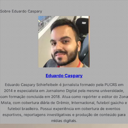
Sobre Eduardo Caspary
Eduardo Caspary
Eduardo Caspary Schiefelbein é jornalista formado pela PUCRS em
2014 e especialista em Jornalismo Digital pela mesma universidade,
com formação concluída em 2018. Atua como repórter e editor do Zona
Mista, com cobertura diária de Grêmio, Internacional, futebol gaúcho e
futebol brasileiro. Possui experiência em cobertura de eventos
esportivos, reportagens investigativas e produção de conteúdo para
mídias digitais.