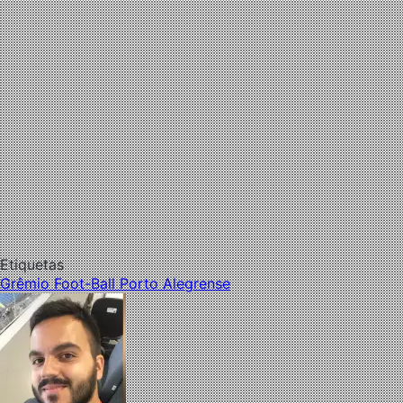
Etiquetas
Grêmio Foot-Ball Porto Alegrense