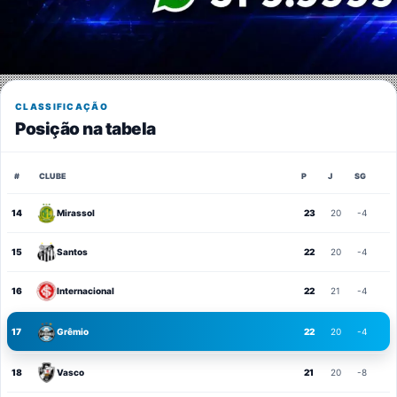
CLASSIFICAÇÃO
Posição na tabela
#
CLUBE
P
J
SG
14
Mirassol
23
20
-4
15
Santos
22
20
-4
16
Internacional
22
21
-4
17
Grêmio
22
20
-4
18
Vasco
21
20
-8