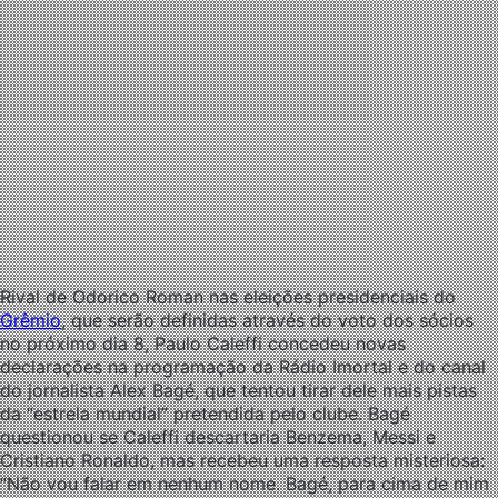
Rival de Odorico Roman nas eleições presidenciais do
Grêmio
, que serão definidas através do voto dos sócios
no próximo dia 8, Paulo Caleffi concedeu novas
declarações na programação da Rádio Imortal e do canal
do jornalista Alex Bagé, que tentou tirar dele mais pistas
da “estrela mundial” pretendida pelo clube. Bagé
questionou se Caleffi descartaria Benzema, Messi e
Cristiano Ronaldo, mas recebeu uma resposta misteriosa:
“Não vou falar em nenhum nome. Bagé, para cima de mim