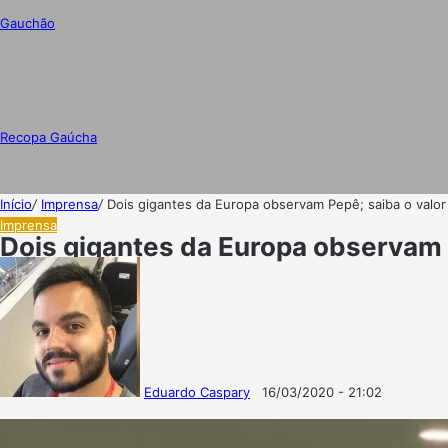
Gauchão
Recopa Gaúcha
Início
/
Imprensa
/
Dois gigantes da Europa observam Pepê; saiba o valo
Imprensa
Dois gigantes da Europa observam 
Eduardo Caspary
16/03/2020 - 21:02
Follow
Mande
on
um
X
e-