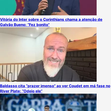
Vitória do Inter sobre o Corinthians chama a atenção de
Galvão Bueno: “Fez bonito”
Baldasso cita “prazer imenso” ao ver Coudet em má fase no
River Plate: “Odeio ele”