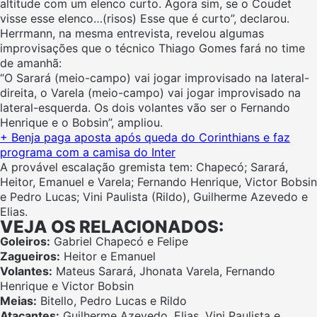
altitude com um elenco curto. Agora sim, se o Coudet
visse esse elenco…(risos) Esse que é curto”, declarou.
Herrmann, na mesma entrevista, revelou algumas
improvisações que o técnico Thiago Gomes fará no time
de amanhã:
“O Sarará (meio-campo) vai jogar improvisado na lateral-
direita, o Varela (meio-campo) vai jogar improvisado na
lateral-esquerda. Os dois volantes vão ser o Fernando
Henrique e o Bobsin”, ampliou.
+ Benja paga aposta após queda do Corinthians e faz
programa com a camisa do Inter
A provável escalação gremista tem: Chapecó; Sarará,
Heitor, Emanuel e Varela; Fernando Henrique, Victor Bobsin
e Pedro Lucas; Vini Paulista (Rildo), Guilherme Azevedo e
Elias.
VEJA OS RELACIONADOS:
Goleiros:
Gabriel Chapecó e Felipe
Zagueiros:
Heitor e Emanuel
Volantes:
Mateus Sarará, Jhonata Varela, Fernando
Henrique e Victor Bobsin
Meias:
Bitello, Pedro Lucas e Rildo
Atacantes:
Guilherme Azevedo, Elias, Vini Paulista e