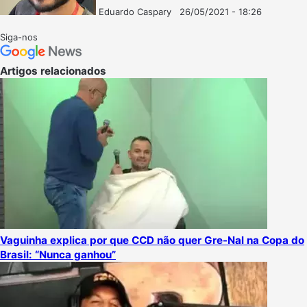
Eduardo Caspary
26/05/2021 - 18:26
Follow
Mande
on
um
Siga-nos
X
e-
mail
Artigos relacionados
Vaguinha explica por que CCD não quer Gre-Nal na Copa do
Brasil: “Nunca ganhou”