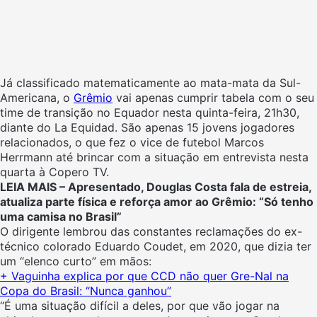
Já classificado matematicamente ao mata-mata da Sul-
Americana, o
Grêmio
vai apenas cumprir tabela com o seu
time de transição no Equador nesta quinta-feira, 21h30,
diante do La Equidad. São apenas 15 jovens jogadores
relacionados, o que fez o vice de futebol Marcos
Herrmann até brincar com a situação em entrevista nesta
quarta à Copero TV.
LEIA MAIS –
Apresentado, Douglas Costa fala de estreia,
atualiza parte física e reforça amor ao Grêmio: “Só tenho
uma camisa no Brasil”
O dirigente lembrou das constantes reclamações do ex-
técnico colorado Eduardo Coudet, em 2020, que dizia ter
um “elenco curto” em mãos:
+ Vaguinha explica por que CCD não quer Gre-Nal na
Copa do Brasil: “Nunca ganhou”
“É uma situação difícil a deles, por que vão jogar na