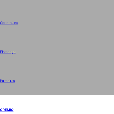
Corinthians
Flamengo
Palmeiras
GRÊMIO