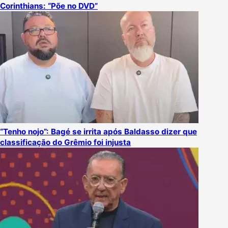
Corinthians: “Põe no DVD”
“Tenho nojo”: Bagé se irrita após Baldasso dizer que
classificação do Grêmio foi injusta