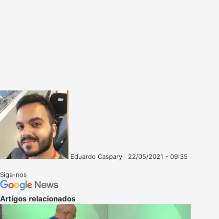
Eduardo Caspary
22/05/2021 - 09:35
Follow
Mande
on
um
Siga-nos
X
e-
mail
Artigos relacionados