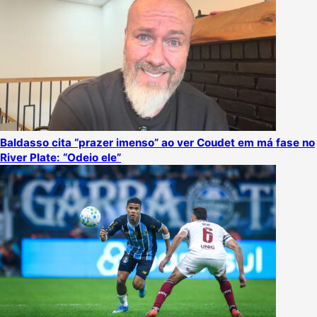
Baldasso cita “prazer imenso” ao ver Coudet em má fase no
River Plate: “Odeio ele”