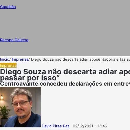
Gauchão
Recopa Gaúcha
Início
/
Imprensa
/
Diego Souza não descarta adiar aposentadoria e faz a
Imprensa
Diego Souza não descarta adiar ap
passar por isso”
Centroavante concedeu declarações em entrevi
David Pires Paz
02/12/2021 - 13:46
Follow
Mande