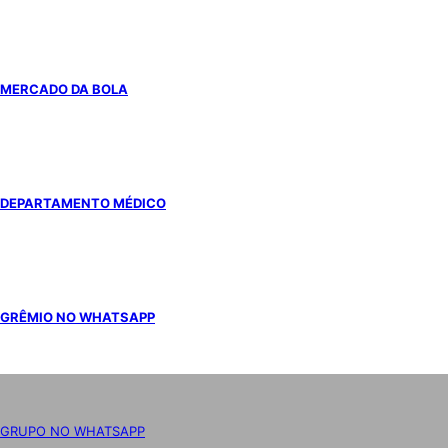
MERCADO DA BOLA
DEPARTAMENTO MÉDICO
GRÊMIO NO WHATSAPP
GRUPO NO WHATSAPP