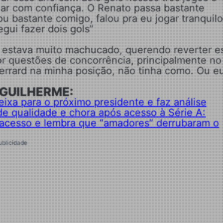
gar com confiança. O Renato passa bastante
ou bastante comigo, falou pra eu jogar tranquilo
gui fazer dois gols”
o estava muito machucado, querendo reverter e
or questões de concorrência, principalmente no
errard na minha posição, não tinha como. Ou eu
 GUILHERME:
ixa para o próximo presidente e faz análise
e qualidade e chora após acesso à Série A:
r acesso e lembra que “amadores” derrubaram o
ublicidade