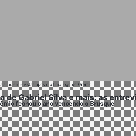
ais: as entrevistas após o último jogo do Grêmio
 de Gabriel Silva e mais: as entrev
Grêmio fechou o ano vencendo o Brusque