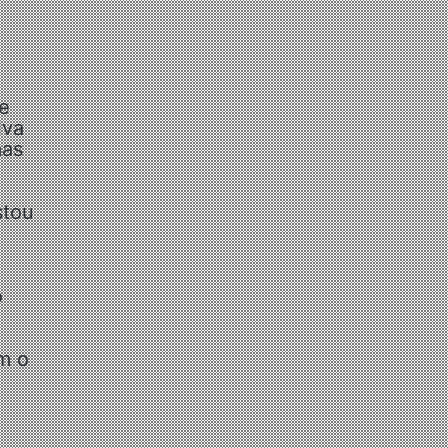
de
lva
mas
stou
.
o
m o