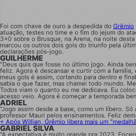
Foi com chave de ouro a despedida do
Grêmio
atuação, testes no time e o fim do jejum do ata
3×0 sobre o Brusque, na Arena, na noite desta q
marcou os outros dois gols do triunfo pela úl
declarações pós-jogo.
GUILHERME
“Deus quis que fosse no último jogo. Ainda b
feliz. Agora é descansar e curtir com a família
meus gols é assim, cortando para dentro e fin
sabia o que fazer, mas chamei todo mundo. M
Todos viam o quanto eu me dedicava. Eu coloc
acesso veio. Agora é começar a temporada bem
ADRIEL
“Jogo assim desde a base, como um líbero. Só
professor Mauri pelos ensinamentos. Feliz dem
+ Após Willian, Grêmio libera mais um “medalh
GABRIEL SILVA
“A expectativa é muito grande pra 2023. Encerr