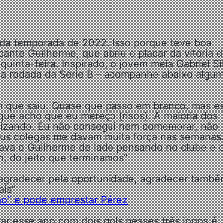
da temporada de 2022. Isso porque teve boa
cante Guilherme, que abriu o placar da vitória 
uinta-feira. Inspirado, o jovem meia Gabriel Si
tima rodada da Série B – acompanhe abaixo algu
em que saiu. Quase que passo em branco, mas e
, que acho que eu mereço (risos). A maioria dos
alizando. Eu não consegui nem comemorar, não
eus colegas me davam muita força nas semanas
ava o Guilherme de lado pensando no clube e 
, do jeito que terminamos”
 agradecer pela oportunidade, agradecer també
ais”
ão” e pode emprestar Pérez
ar esse ano com dois gols nesses três jogos é