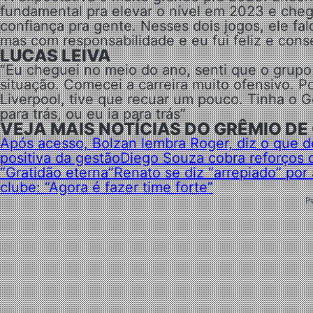
fundamental pra elevar o nível em 2023 e che
confiança pra gente. Nesses dois jogos, ele fal
mas com responsabilidade e eu fui feliz e conse
LUCAS LEIVA
“Eu cheguei no meio do ano, senti que o grup
situação. Comecei a carreira muito ofensivo. P
Liverpool, tive que recuar um pouco. Tinha o G
para trás, ou eu ia para trás”
VEJA MAIS NOTÍCIAS DO GRÊMIO DE
Após acesso, Bolzan lembra Roger, diz o que de
positiva da gestão
Diego Souza cobra reforços d
“Gratidão eterna”
Renato se diz “arrepiado” po
clube: “Agora é fazer time forte”
P