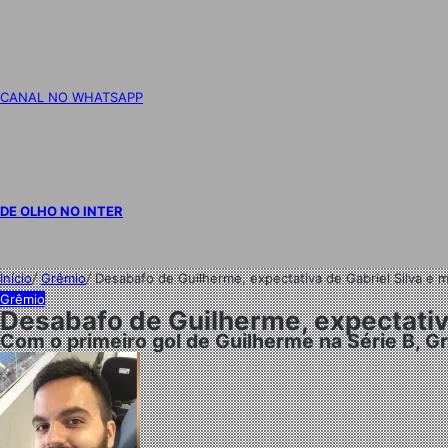
CANAL NO WHATSAPP
DE OLHO NO INTER
Início
/
Grêmio
/
Desabafo de Guilherme, expectativa de Gabriel Silva e m
Grêmio
Desabafo de Guilherme, expectativa
Com o primeiro gol de Guilherme na Série B, 