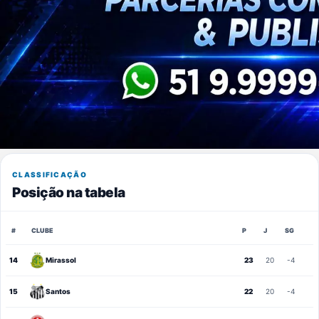
CLASSIFICAÇÃO
Posição na tabela
#
CLUBE
P
J
SG
14
Mirassol
23
20
-4
15
Santos
22
20
-4