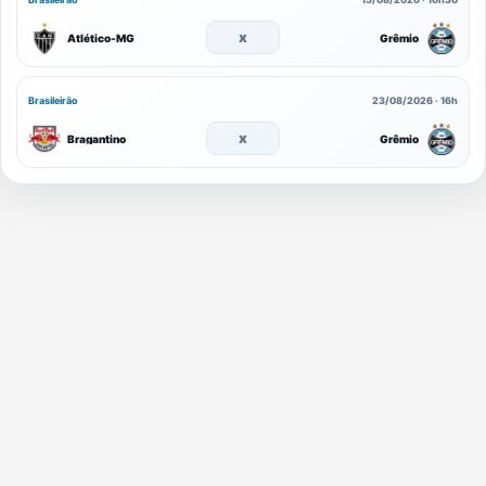
x
Atlético-MG
Grêmio
Brasileirão
23/08/2026 · 16h
x
Bragantino
Grêmio