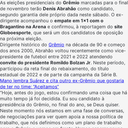
As eleições presidenciais do
Grêmio
marcadas para o final
de novembro terão
Denis Abrahão
como candidato,
segundo garantia dele próprio dada neste sábado. O ex-
dirigente acompanhou o
empate em 1×1 com o
Bragantino na Arena
e confirmou, à reportagem do
site
Globoesporte
, que será um dos candidatos de oposição
na próxima eleição.
Dirigente histórico do
Grêmio
na década de 90 e começo
dos anos 2000, Abrahão voltou recentemente como vice-
presidente de futebol entre 2021 e 2022 atendendo
convite do presidente Romildo Bolzan Jr
. Neste período,
participou da reta final do rebaixamento, do título
estadual de 2022 e de parte da campanha da Série B.
Mano lembra Suárez e cita outro ex-Grêmio que gostaria
de ter no time: “Aceitamos”
“Hoje, antes do jogo, estou confirmando uma coisa que há
muito tempo já foi decidida. Eu sou candidato à
presidência do Grêmio, no final do ano, se Deus quiser.
Neste momento nós estamos em uma fase de conversas,
de negociações para ver quem apoia a nossa política de
trabalho, que nós definimos como um plano de trabalho