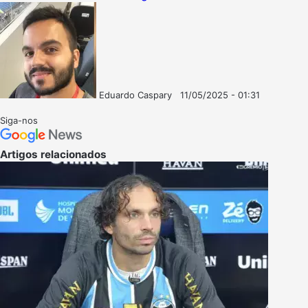
Eduardo Caspary
11/05/2025 - 01:31
Follow
Mande
on
um
Siga-nos
X
e-
mail
Artigos relacionados