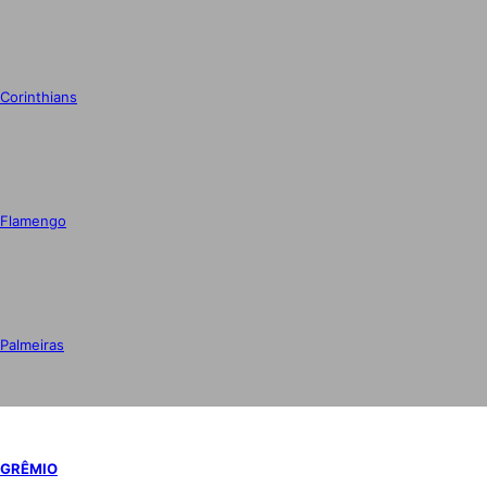
Corinthians
Flamengo
Palmeiras
GRÊMIO