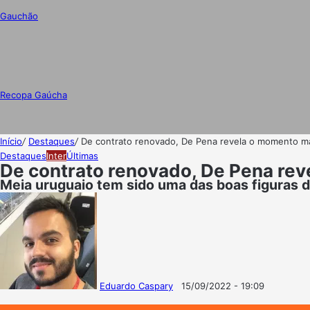
Gauchão
Recopa Gaúcha
Início
/
Destaques
/
De contrato renovado, De Pena revela o momento mai
Destaques
Inter
Últimas
De contrato renovado, De Pena reve
Meia uruguaio tem sido uma das boas figuras
Eduardo Caspary
15/09/2022 - 19:09
Follow
Mande
on
um