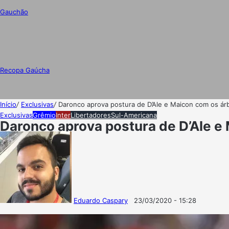
Gauchão
Recopa Gaúcha
Início
/
Exclusivas
/
Daronco aprova postura de D’Ale e Maicon com os árb
Exclusivas
Grêmio
Inter
Libertadores
Sul-Americana
Daronco aprova postura de D’Ale e 
Eduardo Caspary
23/03/2020 - 15:28
Follow
Mande
on
um
X
e-