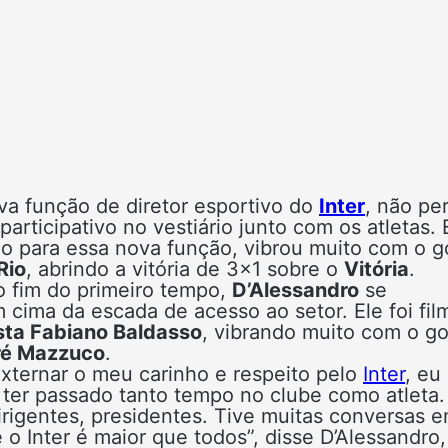
a função de diretor esportivo do
Inter
, não pe
articipativo no vestiário junto com os atletas. 
do para essa nova função, vibrou muito com o g
Rio
, abrindo a vitória de 3×1 sobre o
Vitória
.
 fim do primeiro tempo,
D’Alessandro
se
 cima da escada de acesso ao setor. Ele foi fi
ista Fabiano Baldasso
, vibrando muito com o go
é Mazzuco
.
xternar o meu carinho e respeito pelo
Inter
, eu
r ter passado tanto tempo no clube como atleta.
irigentes, presidentes. Tive muitas conversas 
 o Inter é maior que todos”, disse D’Alessandro