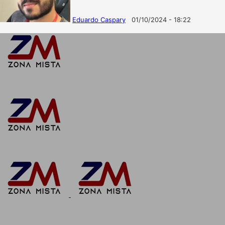
Eduardo Caspary
01/10/2024 - 18:22
Follow
Mande
on
um
X
e-
mail