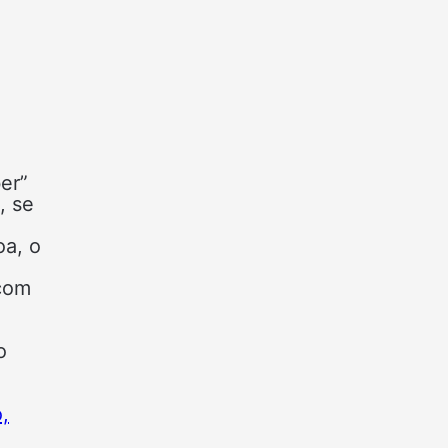
er”
, se
oa, o
 com
o
,