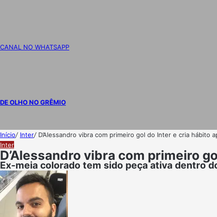
CANAL NO WHATSAPP
DE OLHO NO GRÊMIO
Início
/
Inter
/
D’Alessandro vibra com primeiro gol do Inter e cria hábito 
Inter
D’Alessandro vibra com primeiro gol
Ex-meia colorado tem sido peça ativa dentro do