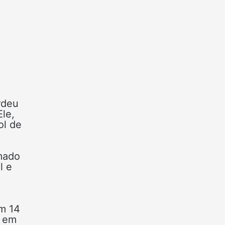
rdeu
Ele,
ol de
lmado
l e
em 14
, em