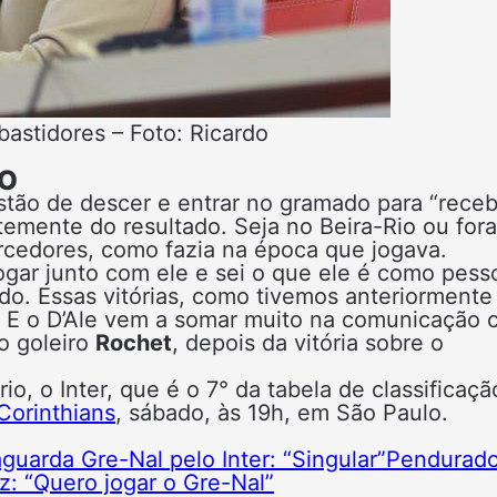
astidores – Foto: Ricardo
RO
stão de descer e entrar no gramado para “receb
temente do resultado. Seja no Beira-Rio ou fora
orcedores, como fazia na época que jogava.
ogar junto com ele e sei o que ele é como pess
ndo. Essas vitórias, como tivemos anteriormente
a. E o D’Ale vem a somar muito na comunicação
o goleiro
Rochet
, depois da vitória sobre o
o, o Inter, que é o 7° da tabela de classificaçã
Corinthians
, sábado, às 19h, em São Paulo.
aguarda Gre-Nal pelo Inter: “Singular”
Pendurado
: “Quero jogar o Gre-Nal”