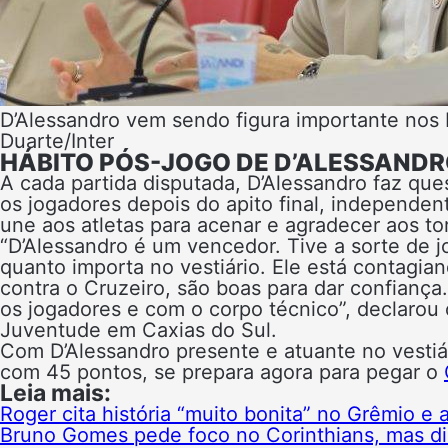
D’Alessandro vem sendo figura importante nos b
Duarte/Inter
HÁBITO PÓS-JOGO DE D’ALESSAND
A cada partida disputada, D’Alessandro faz que
os jogadores depois do apito final, independen
une aos atletas para acenar e agradecer aos t
“D’Alessandro é um vencedor. Tive a sorte de j
quanto importa no vestiário. Ele está contagia
contra o Cruzeiro, são boas para dar confianç
os jogadores e com o corpo técnico”, declarou 
Juventude em Caxias do Sul.
Com D’Alessandro presente e atuante no vestiári
com 45 pontos, se prepara agora para pegar o
Leia mais:
Roger cita história “muito bonita” no Grêmio e 
Bruno Gomes pede foco no Corinthians, mas diz