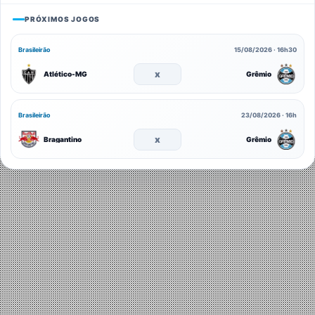
PRÓXIMOS JOGOS
Brasileirão
15/08/2026 · 16h30
x
Atlético-MG
Grêmio
Brasileirão
23/08/2026 · 16h
x
Bragantino
Grêmio