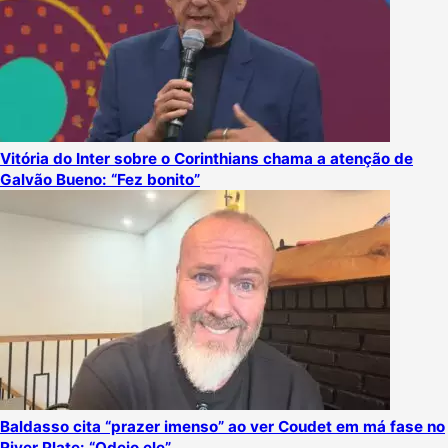
Vitória do Inter sobre o Corinthians chama a atenção de
Galvão Bueno: “Fez bonito”
Baldasso cita “prazer imenso” ao ver Coudet em má fase no
River Plate: “Odeio ele”