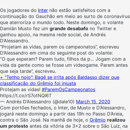
Os jogadores do
Inter
não estão satisfeitos com a
continuação do Gauchão em meio ao surto de coronavírus
que aterroriza o mundo todo. Neste domingo, o volante
Damián Musto fez um
grande desabafo
no Twitter e
ganhou apoio, na mesma rede social, de Andrés
D’Alessandro.
“Projetam as vidas, parem os campeonatos”, escreveu
D’Alessandro em cima do seguinte post do volante:
“O que esperam? Parem tudo, filhos da p… Jogam com a
vida da gente como se fosse um videogame. Parem antes
que seja tarde”, escreveu.
+ “Tenho nojo”: Bagé se irrita após Baldasso dizer que
classificação do Grêmio foi injusta
Protejam as vidas!
#ParemOsCampeonatos
https://t.co/rS7otNQI6T
— Andrés D’Alessandro (@dale10)
March 15, 2020
Com portões fechados, o Inter, de Musto e D’Alessandro,
jogará neste domingo a partir das 19h no Passo D’Areia,
contra o São José. Na manhã de hoje, o
Grêmio
realizou
um protesto
antes da vitória de 3×2 sobre o São Luiz, na