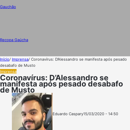
Gauchão
Recopa Gaúcha
Início
/
Imprensa
/
Coronavírus: D’Alessandro se manifesta após pesado
desabafo de Musto
Imprensa
Coronavírus: D’Alessandro se
manifesta após pesado desabafo
de Musto
Eduardo Caspary
15/03/2020 - 14:50
Follow
Mande
on
um
X
e-
mail