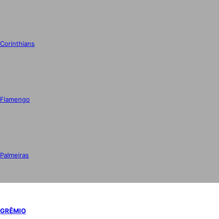
Corinthians
Flamengo
Palmeiras
GRÊMIO