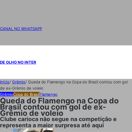
CANAL NO WHATSAPP
DE OLHO NO INTER
Início
/
Grêmio
/
Queda do Flamengo na Copa do Brasil contou com gol
de ex-Grêmio de voleio
Grêmio
Copa do Brasil
Flamengo
Queda do Flamengo na Copa do
Brasil contou com gol de ex-
Grêmio de voleio
Clube carioca não segue na competição e
representa a maior surpresa até aqui