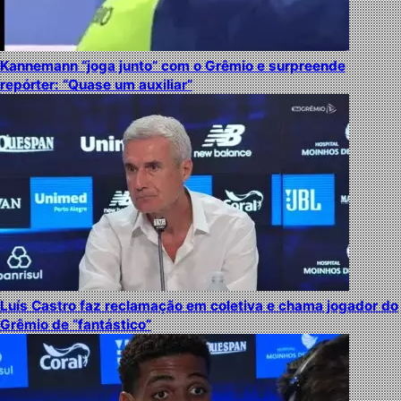
Kannemann “joga junto” com o Grêmio e surpreende
repórter: “Quase um auxiliar”
Luís Castro faz reclamação em coletiva e chama jogador do
Grêmio de “fantástico”