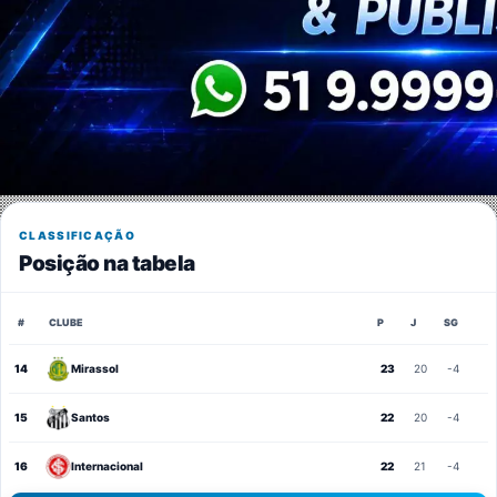
CLASSIFICAÇÃO
Posição na tabela
#
CLUBE
P
J
SG
14
Mirassol
23
20
-4
15
Santos
22
20
-4
16
Internacional
22
21
-4