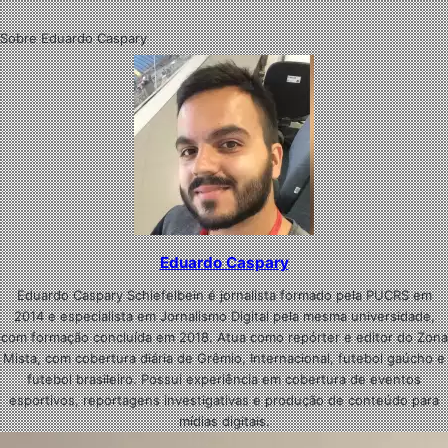
Sobre Eduardo Caspary
Eduardo Caspary
Eduardo Caspary Schiefelbein é jornalista formado pela PUCRS em
2014 e especialista em Jornalismo Digital pela mesma universidade,
com formação concluída em 2018. Atua como repórter e editor do Zona
Mista, com cobertura diária de Grêmio, Internacional, futebol gaúcho e
futebol brasileiro. Possui experiência em cobertura de eventos
esportivos, reportagens investigativas e produção de conteúdo para
mídias digitais.