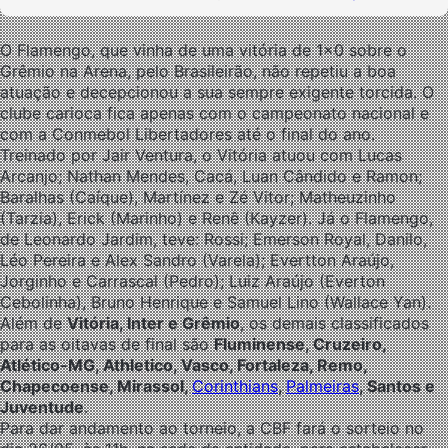
O Flamengo, que vinha de uma vitória de 1×0 sobre o
Grêmio na Arena, pelo Brasileirão, não repetiu a boa
atuação e decepcionou a sua sempre exigente torcida. O
clube carioca fica apenas com o campeonato nacional e
com a Conmebol Libertadores até o final do ano.
Treinado por Jair Ventura, o Vitória atuou com
Lucas
Arcanjo; Nathan Mendes, Cacá, Luan Cândido e Ramon;
Baralhas (Caíque), Martínez e Zé Vitor; Matheuzinho
(Tarzia), Erick (Marinho) e Renê (Kayzer). Já o Flamengo,
de Leonardo Jardim, teve: Rossi; Emerson Royal, Danilo,
Léo Pereira e Alex Sandro (Varela); Evertton Araújo,
Jorginho e Carrascal (Pedro); Luiz Araújo (Everton
Cebolinha), Bruno Henrique e Samuel Lino (Wallace Yan).
Além de
Vitória, Inter e Grêmio
, os demais classificados
para as oitavas de final são
Fluminense, Cruzeiro,
Atlético-MG, Athletico, Vasco, Fortaleza, Remo,
Chapecoense, Mirassol,
Corinthians
,
Palmeiras
, Santos e
Juventude
.
Para dar andamento ao torneio, a CBF fará o sorteio
no