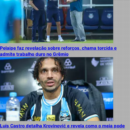
Pelaipe faz revelação sobre reforços, chama torcida e
admite trabalho duro no Grêmio
Luís Castro detalha Krovinović e revela como o meia pode