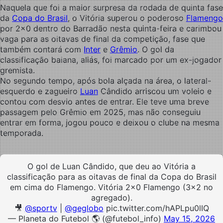
Naquela que foi a maior surpresa da rodada de quinta fase
da
Copa do Brasil
, o Vitória superou o poderoso
Flamengo
por 2×0 dentro do Barradão nesta quinta-feira e carimbou
vaga para as oitavas de final da competição, fase que
também contará com
Inter
e
Grêmio
. O gol da
classificação baiana, aliás, foi marcado por um ex-jogador
gremista.
No segundo tempo, após bola alçada na área, o lateral-
esquerdo e zagueiro
Luan
Cândido arriscou um voleio e
contou com desvio antes de entrar. Ele teve uma breve
passagem pelo Grêmio em 2025, mas não conseguiu
entrar em forma, jogou pouco e deixou o clube na mesma
temporada.
O gol de Luan Cândido, que deu ao Vitória a
classificação para as oitavas de final da Copa do Brasil
em cima do Flamengo. Vitória 2×0 Flamengo (3×2 no
agregado).
🎥
@sportv
|
@geglobo
pic.twitter.com/hAPLpu0lIQ
— Planeta do Futebol 🌎 (@futebol_info)
May 15, 2026