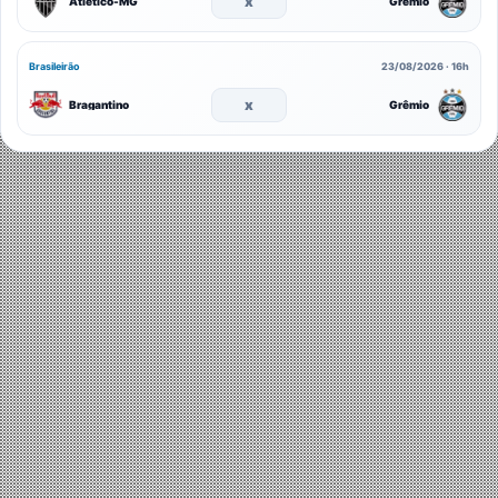
x
Atlético-MG
Grêmio
Brasileirão
23/08/2026 · 16h
x
Bragantino
Grêmio