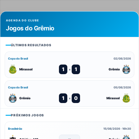
AGENDA DO CLUBE
Jogos do Grêmio
ÚLTIMOS RESULTADOS
Copa do Brasil
02/08/2026
1
1
Mirassol
Grêmio
x
Copa do Brasil
05/08/2026
1
0
Grêmio
Mirassol
x
PRÓXIMOS JOGOS
Brasileirão
15/08/2026 · 16h30