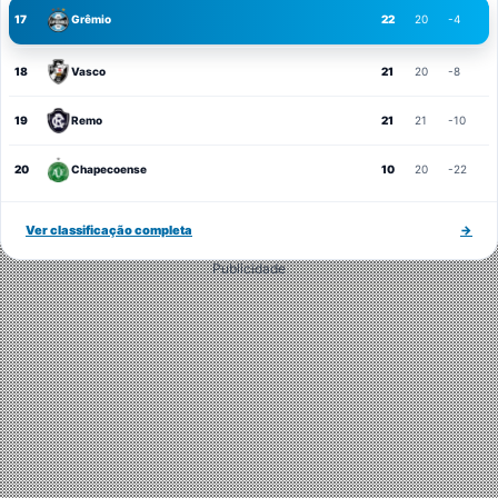
17
Grêmio
22
20
-4
18
Vasco
21
20
-8
19
Remo
21
21
-10
20
Chapecoense
10
20
-22
Ver classificação completa
→
Publicidade