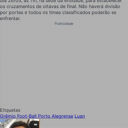
dia 26/05, às 11h, na sede da entidade, para estabelecer
os cruzamentos de oitavas de final. Não haverá divisão
por portes e todos os times classificados poderão se
enfrentar.
Publicidade
Etiquetas
Grêmio Foot-Ball Porto Alegrense
Luan