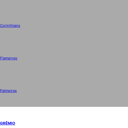
Corinthians
Flamengo
Palmeiras
GRÊMIO