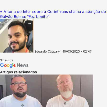
+ Vitória do Inter sobre o Corinthians chama a atenção de
Galvão Bueno: “Fez bonito”
Eduardo Caspary
10/03/2020 - 02:47
Follow
Mande
on
um
Siga-nos
X
e-
mail
Artigos relacionados