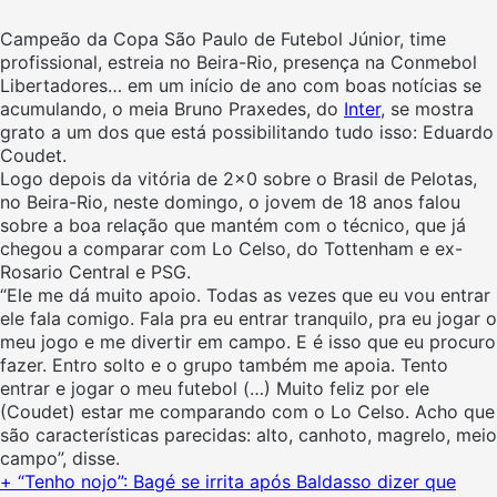
Campeão da Copa São Paulo de Futebol Júnior, time
profissional, estreia no Beira-Rio, presença na Conmebol
Libertadores… em um início de ano com boas notícias se
acumulando, o meia Bruno Praxedes, do
Inter
, se mostra
grato a um dos que está possibilitando tudo isso: Eduardo
Coudet.
Logo depois da vitória de 2×0 sobre o Brasil de Pelotas,
no Beira-Rio, neste domingo, o jovem de 18 anos falou
sobre a boa relação que mantém com o técnico, que já
chegou a comparar com Lo Celso, do Tottenham e ex-
Rosario Central e PSG.
“Ele me dá muito apoio. Todas as vezes que eu vou entrar
ele fala comigo. Fala pra eu entrar tranquilo, pra eu jogar o
meu jogo e me divertir em campo. E é isso que eu procuro
fazer. Entro solto e o grupo também me apoia. Tento
entrar e jogar o meu futebol (…) Muito feliz por ele
(Coudet) estar me comparando com o Lo Celso. Acho que
são características parecidas: alto, canhoto, magrelo, meio
campo”, disse.
+ “Tenho nojo”: Bagé se irrita após Baldasso dizer que