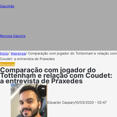
Gauchão
Recopa Gaúcha
Início
/
Imprensa
/
Comparação com jogador do Tottenham e relação com
Coudet: a entrevista de Praxedes
Imprensa
Comparação com jogador do
Tottenham e relação com Coudet:
a entrevista de Praxedes
Eduardo Caspary
10/03/2020 - 02:47
Follow
Mande
on
um
X
e-
mail