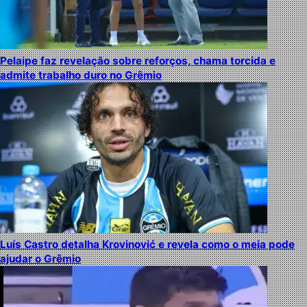
Pelaipe faz revelação sobre reforços, chama torcida e
admite trabalho duro no Grêmio
Luís Castro detalha Krovinović e revela como o meia pode
ajudar o Grêmio