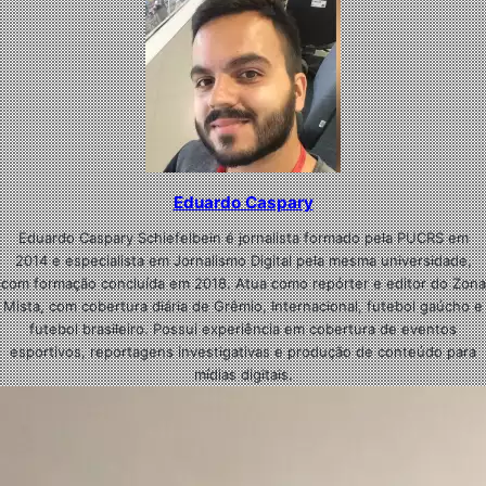
Eduardo Caspary
Eduardo Caspary Schiefelbein é jornalista formado pela PUCRS em
2014 e especialista em Jornalismo Digital pela mesma universidade,
com formação concluída em 2018. Atua como repórter e editor do Zona
Mista, com cobertura diária de Grêmio, Internacional, futebol gaúcho e
futebol brasileiro. Possui experiência em cobertura de eventos
esportivos, reportagens investigativas e produção de conteúdo para
mídias digitais.