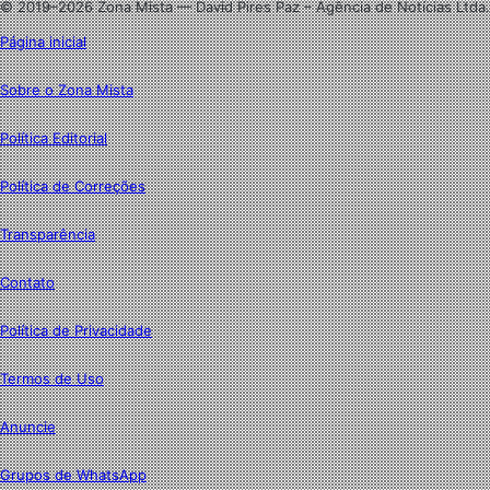
© 2019–2026 Zona Mista — David Pires Paz – Agência de Notícias Ltda.
Página inicial
Sobre o Zona Mista
Política Editorial
Política de Correções
Transparência
Contato
Política de Privacidade
Termos de Uso
Anuncie
Grupos de WhatsApp