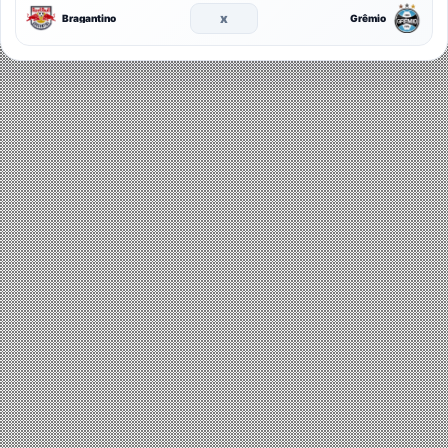
x
Bragantino
Grêmio