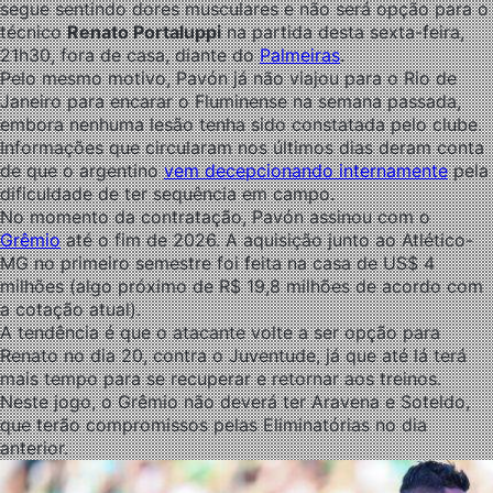
segue sentindo dores musculares e não será opção para o
técnico
Renato Portaluppi
na partida desta sexta-feira,
21h30, fora de casa, diante do
Palmeiras
.
Pelo mesmo motivo, Pavón já não viajou para o Rio de
Janeiro para encarar o Fluminense na semana passada,
embora nenhuma lesão tenha sido constatada pelo clube.
Informações que circularam nos últimos dias deram conta
de que o argentino
vem decepcionando internamente
pela
dificuldade de ter sequência em campo.
No momento da contratação, Pavón assinou com o
Grêmio
até o fim de 2026. A aquisição junto ao Atlético-
MG no primeiro semestre foi feita na casa de US$ 4
milhões (algo próximo de R$ 19,8 milhões de acordo com
a cotação atual).
A tendência é que o atacante volte a ser opção para
Renato no dia 20, contra o Juventude, já que até lá terá
mais tempo para se recuperar e retornar aos treinos.
Neste jogo, o Grêmio não deverá ter Aravena e Soteldo,
que terão compromissos pelas Eliminatórias no dia
anterior.