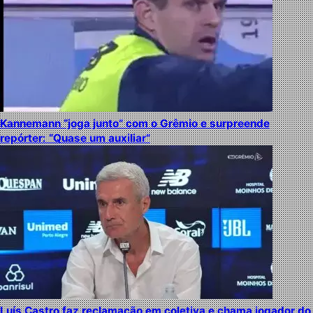
Kannemann “joga junto” com o Grêmio e surpreende
repórter: “Quase um auxiliar”
Luís Castro faz reclamação em coletiva e chama jogador do