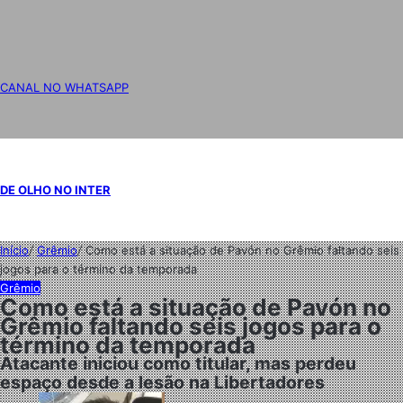
CANAL NO WHATSAPP
DE OLHO NO INTER
Início
/
Grêmio
/
Como está a situação de Pavón no Grêmio faltando seis
jogos para o término da temporada
Grêmio
Como está a situação de Pavón no
Grêmio faltando seis jogos para o
término da temporada
Atacante iniciou como titular, mas perdeu
espaço desde a lesão na Libertadores