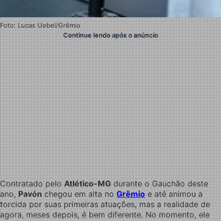
Foto: Lucas Uebel/Grêmio
Continue lendo após o anúncio
Contratado pelo
Atlético-MG
durante o Gauchão deste
ano,
Pavón
chegou em alta no
Grêmio
e até animou a
torcida por suas primeiras atuações, mas a realidade de
agora, meses depois, é bem diferente. No momento, ele