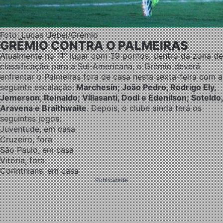
Foto: Lucas Uebel/Grêmio
GRÊMIO CONTRA O PALMEIRAS
Atualmente no 11° lugar com 39 pontos, dentro da zona de
classificação para a Sul-Americana, o Grêmio deverá
enfrentar o Palmeiras fora de casa nesta sexta-feira com a
seguinte escalação:
Marchesín; João Pedro, Rodrigo Ely,
Jemerson, Reinaldo; Villasanti, Dodi e Edenilson; Soteldo,
Aravena e Braithwaite
. Depois, o clube ainda terá os
seguintes jogos:
Juventude, em casa
Cruzeiro, fora
São Paulo, em casa
Vitória, fora
Corinthians, em casa
Publicidade