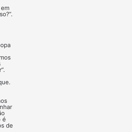
u em
so?”.
Copa
amos
s
”.
que.
mos
nhar
ão
o é
os de