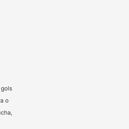
 gols
ra o
cha,