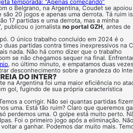
rojeta temporada: “Apenas começando”
com o Belgrano, na Argentina, Coudet se apoio
 são 20 jogos e apenas uma derrota. Tá ruim is
são 17 partidas e uma derrota, mas a minha
, publicou o jornalista
no portal GZH
, antes de
 pó. O único trabalho concluído em 2024 é o
o duas partidas contra times inexpressivos na 
 mais nada. Não há como dizer que o trabalho
 bom se não chegamos sequer na final. Enfrent
mio
, no último minuto, e empatamos duas veze
rar desconhecimento sobre a grandeza do Inter
REIA DO INTER?
 na Argentina foi uma maior eficiência no ata
m gol, fugindo de sua própria característica
Temos a corrigir. Não sei quantas partidas fize
mos uma. Está tão ruim?
Claro que queremos ga
ó perdemos uma. O golpe está muito perto. N
as. Foi o primeiro jogo após a eliminação. Nã
 voltar a ganhar. Podemos dar muito mais. Tem