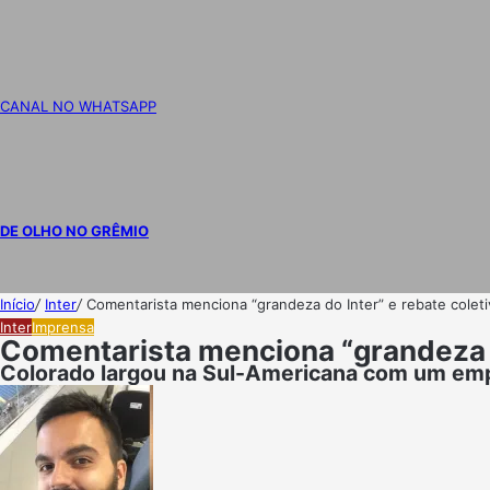
CANAL NO WHATSAPP
DE OLHO NO GRÊMIO
Início
/
Inter
/
Comentarista menciona “grandeza do Inter” e rebate coleti
Inter
Imprensa
Comentarista menciona “grandeza do
Colorado largou na Sul-Americana com um emp