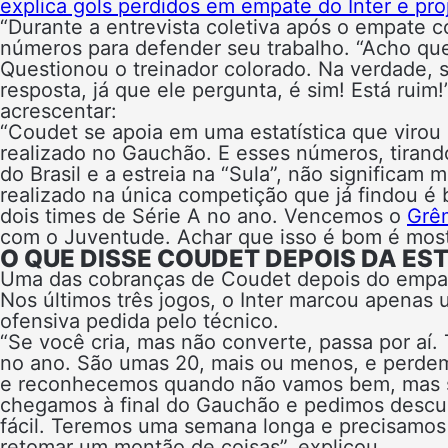
explica gols perdidos em empate do Inter e p
“Durante a entrevista coletiva após o empate 
números para defender seu trabalho. “Acho que
Questionou o treinador colorado. Na verdade, 
resposta, já que ele pergunta, é sim! Está ruim!”
acrescentar:
“Coudet se apoia em uma estatística que virou
realizado no Gauchão. E esses números, tirand
do Brasil e a estreia na “Sula”, não significam
realizado na única competição que já findou é
dois times de Série A no ano. Vencemos o
Grê
com o Juventude. Achar que isso é bom é most
O QUE DISSE COUDET DEPOIS DA EST
Uma das cobranças de Coudet depois do empate
Nos últimos três jogos, o Inter marcou apenas u
ofensiva pedida pelo técnico.
“Se você cria, mas não converte, passa por aí. 
no ano. São umas 20, mais ou menos, e perde
e reconhecemos quando não vamos bem, mas s
chegamos à final do Gauchão e pedimos desculp
fácil. Teremos uma semana longa e precisamos
retomar um montão de coisas”, explicou.