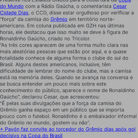
do Mundo
com a Rádio Gaúcha, o comentarista
Cesar
Cidade Dias
, o CCD, disse estar orgulhoso por verificar a
“força” da camisa do
Grêmio
em território norte-
americano. Em coluna publicada em GZH nas últimas
horas, ele destacou que isso muito se deve à figura de
Ronaldinho Gaúcho, criado no Tricolor.
“As três cores aparecem de uma forma muito clara nas
mais aleatórias pessoas que estão por aqui, e a quase
totalidade conhece de alguma forma o clube do sul do
Brasil. Alguns destes americanos, inclusive, têm
dificuldade de lembrar do nome do clube, mas a camisa
está na memória deles. Quando se avança na conversa e
se busca entender um pouco mais sobre este
conhecimento do público, aparece o nome de Ronaldinho
Gaúcho”, declarou Cesar, que acrescentou:
“É pelas suas divulgações que a força da camisa do
Grêmio ganha espaço em um público que se importa
pouco com o futebol. Ronaldinho é o embaixador informal
do Grêmio no mundo, gostem ou não”.
+ Pavón faz convite ao torcedor do Grêmio dias após gol
decisivo na Copa do Brasil