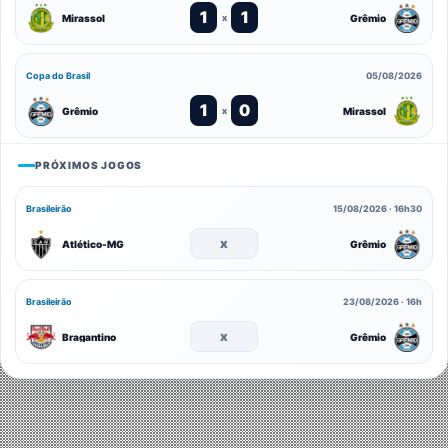
1
1
Mirassol
Grêmio
x
Copa do Brasil
05/08/2026
1
0
Grêmio
Mirassol
x
PRÓXIMOS JOGOS
Brasileirão
15/08/2026 · 16h30
x
Atlético-MG
Grêmio
Brasileirão
23/08/2026 · 16h
x
Bragantino
Grêmio