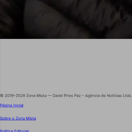
Facebook
X
Linkedin
Instagram
© 2019–2026 Zona Mista — David Pires Paz – Agência de Notícias Ltda.
Página inicial
Sobre o Zona Mista
Política Editorial