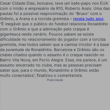
Cesar Cidade Dias, inclusive, teve um bate-papo nos EUA
com o irmão e empresário de R10, Roberto Assis. Uma das
pautas foi a possível reaproximação do “Bruxo” com o
Grêmio, a Arena e a torcida gremista –
reveja tudo aqui
.
“É inegável que o público do futebol relaciona Ronaldinho
com o Grêmio e que a admiração pelo craque é
gigantesca neste cenário. Poucos sabem se existe
dificuldade no relacionamento do jogador com a torcida
gremista, mas todos sabem que a camisa tricolor é a base
da juventude de Ronaldinho. Barcelona e Grêmio são os
clubes citados quando o assunto é o craque nascido no
Bairro Vila Nova, em Porto Alegre. Esse, me parece, é um
assunto encerrado no clube, mas as pessoas precisam
saber que, para o mundo, Ronaldinho e Grêmio estão
muito conectados”, finalizou o comentarista.
Publicidade