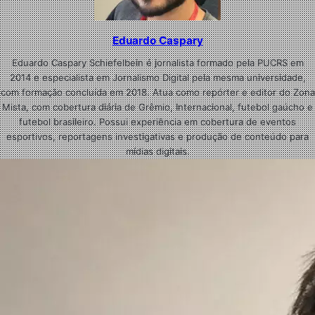
Eduardo Caspary
Eduardo Caspary Schiefelbein é jornalista formado pela PUCRS em
2014 e especialista em Jornalismo Digital pela mesma universidade,
com formação concluída em 2018. Atua como repórter e editor do Zona
Mista, com cobertura diária de Grêmio, Internacional, futebol gaúcho e
futebol brasileiro. Possui experiência em cobertura de eventos
esportivos, reportagens investigativas e produção de conteúdo para
mídias digitais.