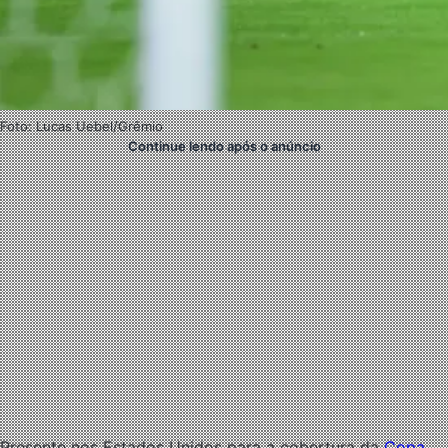
Foto: Lucas Uebel/Grêmio
Continue lendo após o anúncio
Presente nos Estados Unidos para a cobertura da
Copa