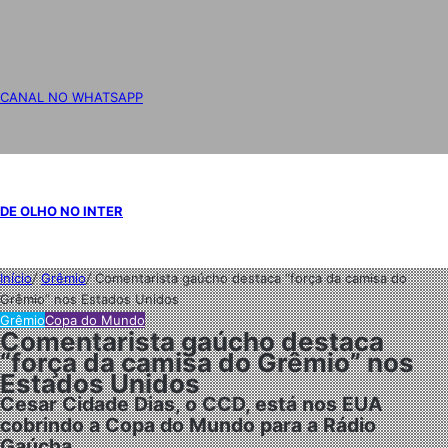
CANAL NO WHATSAPP
DE OLHO NO INTER
Início
/
Grêmio
/
Comentarista gaúcho destaca “força da camisa do
Grêmio” nos Estados Unidos
Grêmio
Copa do Mundo
Comentarista gaúcho destaca
“força da camisa do Grêmio” nos
Estados Unidos
Cesar Cidade Dias, o CCD, está nos EUA
cobrindo a Copa do Mundo para a Rádio
Gaúcha