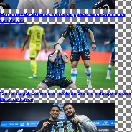
Marlon revela 20 pinos e diz que jogadores do Grêmio se
sabotaram
“Se for no gol, comemora”: ídolo do Grêmio antecipa e crava
lance de Pavón