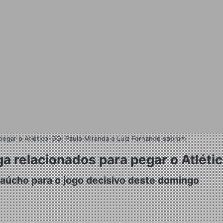
 pegar o Atlético-GO; Paulo Miranda e Luiz Fernando sobram
a relacionados para pegar o Atléti
 gaúcho para o jogo decisivo deste domingo