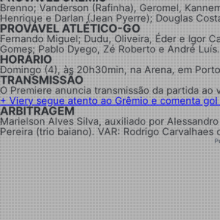
Brenno; Vanderson (Rafinha), Geromel, Kannem
Henrique e Darlan (Jean Pyerre); Douglas Costa
PROVÁVEL ATLÉTICO-GO
Fernando Miguel; Dudu, Oliveira, Éder e Igor Ca
Gomes; Pablo Dyego, Zé Roberto e André Luís.
HORÁRIO
Domingo (4), às 20h30min, na Arena, em Porto
TRANSMISSÃO
O Premiere anuncia transmissão da partida ao v
+ Viery segue atento ao Grêmio e comenta gol 
ARBITRAGEM
Marielson Alves Silva, auxiliado por Alessandr
Pereira (trio baiano). VAR: Rodrigo Carvalhaes 
P