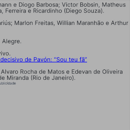
ann e Diogo Barbosa; Victor Bobsin, Matheus
, Ferreira e Ricardinho (Diego Souza).
riús; Marlon Freitas, Willian Maranhão e Arthur
 Alegre.
ivo.
decisivo de Pavón: “Sou teu fã”
o Alvaro Rocha de Matos e Edevan de Oliveira
de Miranda (Rio de Janeiro).
ublicidade