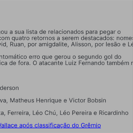
ou a sua lista de relacionados para pegar o
com quatro retornos a serem destacados: nome
, Ruan, por amigdalite, Alisson, por lesão e L
intomático erro que gerou o segundo gol do
fica de fora. O atacante Luiz Fernando também 
nderson
lva, Matheus Henrique e Victor Bobsin
a, Ferreira, Léo Chú, Léo Pereira e Ricardinho
allace após classificação do Grêmio