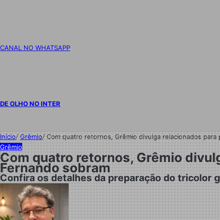
CANAL NO WHATSAPP
DE OLHO NO INTER
Início
/
Grêmio
/
Com quatro retornos, Grêmio divulga relacionados para
Grêmio
Com quatro retornos, Grêmio divulg
Fernando sobram
Confira os detalhes da preparação do tricolor