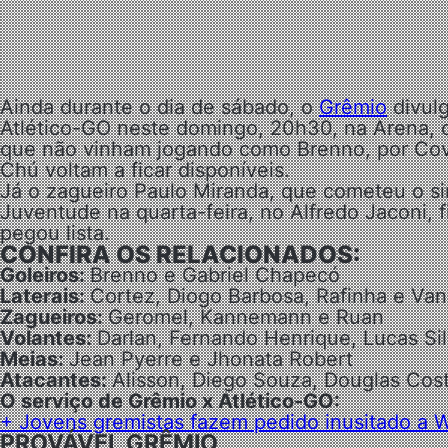
Ainda durante o dia de sábado, o
Grêmio
divulg
Atlético-GO neste domingo, 20h30, na Arena, 
que não vinham jogando como Brenno, por Covid
Chú voltam a ficar disponíveis.
Já o zagueiro Paulo Miranda, que cometeu o s
Juventude na quarta-feira, no Alfredo Jaconi, 
pegou lista.
CONFIRA OS RELACIONADOS:
Goleiros:
Brenno e Gabriel Chapecó
Laterais:
Cortez, Diogo Barbosa, Rafinha e Va
Zagueiros:
Geromel, Kannemann e Ruan
Volantes:
Darlan, Fernando Henrique, Lucas Si
Meias:
Jean Pyerre e Jhonata Robert
Atacantes:
Alisson, Diego Souza, Douglas Cost
O serviço de Grêmio x Atlético-GO:
+ Jovens gremistas fazem pedido inusitado a W
PROVÁVEL GRÊMIO