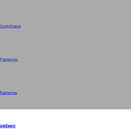
Corinthians
Flamengo
Palmeiras
GRÊMIO