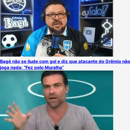
Bagé não se ilude com gol e diz que atacante do Grêmio não
joga nada: “Fez pelo Muralha”