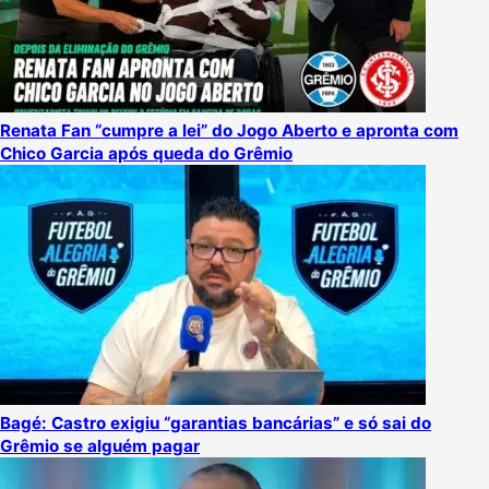
Renata Fan “cumpre a lei” do Jogo Aberto e apronta com
Chico Garcia após queda do Grêmio
Bagé: Castro exigiu “garantias bancárias” e só sai do
Grêmio se alguém pagar