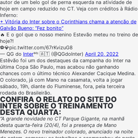
autor de um belo gol de perna esquerda na atividade de
hoje em campo reduzido no CT. Veja com créditos à Rádio
Inferno:
+ Vitória do Inter sobre o Corinthians chama a atenção de
Galvão Bueno: “Fez bonito”
🔥 E o gol que o nosso menino Estevão meteu no treino de
hoje?!
⚽️💎pic.twitter.com/67rKvizuG8
— QG do
Inter
ˢᶜᶦ 🇦🇹 (@QGdoInter)
April 20, 2022
Estêvão foi um dos destaques da campanha do Inter na
última Copa São Paulo, mas acabou não ganhando
chances com o último técnico Alexander Cacique Medina.
O colorado, já com Mano na casamata, volta a jogar
sábado, 19h, diante do Fluminense, fora, pela terceira
rodada do Brasileirão.
CONFIRA O RELATO DO SITE DO
INTER SOBRE O TREINAMENTO
DESTA QUARTA:
“A grande novidade no CT Parque Gigante, na manhã
desta quarta-feira (20/4), foi a presença de Mano
Menezes. O novo treinador colorado, anunciado na noite
de ontem, começou os trabalhos e acompanhou de perto