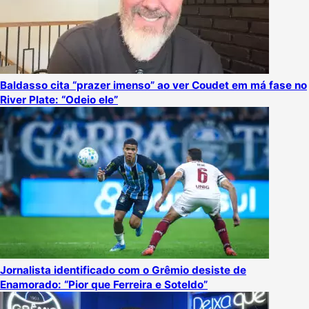
Baldasso cita “prazer imenso” ao ver Coudet em má fase no
River Plate: “Odeio ele”
Jornalista identificado com o Grêmio desiste de
Enamorado: “Pior que Ferreira e Soteldo”