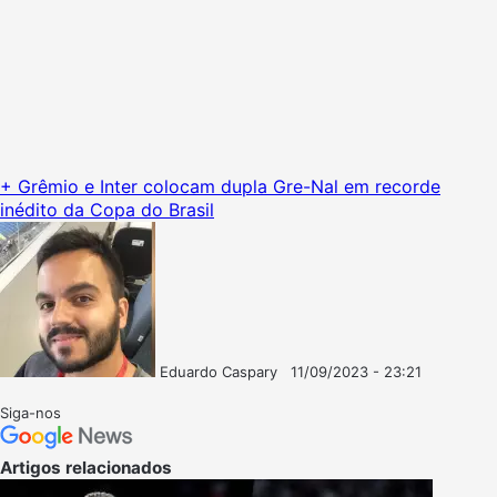
+ Grêmio e Inter colocam dupla Gre-Nal em recorde
inédito da Copa do Brasil
Eduardo Caspary
11/09/2023 - 23:21
Follow
Mande
on
um
Siga-nos
X
e-
mail
Artigos relacionados