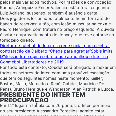
pelos mais variados motivos. Por razões de convocação,
Rochet, Aránguiz e Enner Valencia estão fora, enquanto
Luiz Adriano, suspenso, também é ausência certa.
Dois jogadores lesionados fatalmente ficam fora até do
banco de reservas: Vitão, com lesão muscular na coxa e
Pedro Henrique, com fratura no braço esquerdo. A dúvida
é sobre o aproveitamento de Johnny, que teve entorse no
tornozelo direito.
Diretor de futebol do Inter usa rede social para celebrar
contratação de Dalbert: “Chega para agregar”
Sobis imita
D’Alessandro e opina sobre o que atrapalhou o Inter na
Conmebol Libertadores de 2019
Por todo este contexto, Coudet será obrigado a mexer em
todos os setores do Inter, com uma provável escalação
que tem os seguintes nomes neste momento: Keiller;
Bustos, Mallo, Mercado e Renê; Gabriel, Mauricio (De
Pena), Bruno Henrique e Wanderson; Alan Patrick e Lucca.
PRESIDENTE DO INTER TEM
PREOCUPAÇÃO
Em 14° lugar na tabela com 26 pontos, o Inter, por meio
do seu presidente Alessandro Barcellos, admite estar