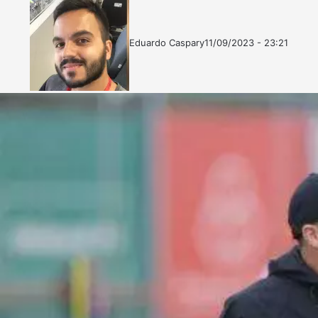
Eduardo Caspary
11/09/2023 - 23:21
Follow
Mande
on
um
X
e-
mail