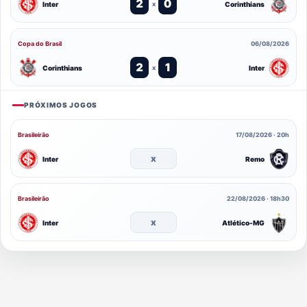
2
0
Inter
Corinthians
x
Copa do Brasil
06/08/2026
2
1
Corinthians
Inter
x
PRÓXIMOS JOGOS
Brasileirão
17/08/2026 · 20h
x
Inter
Remo
Brasileirão
22/08/2026 · 18h30
x
Inter
Atlético-MG